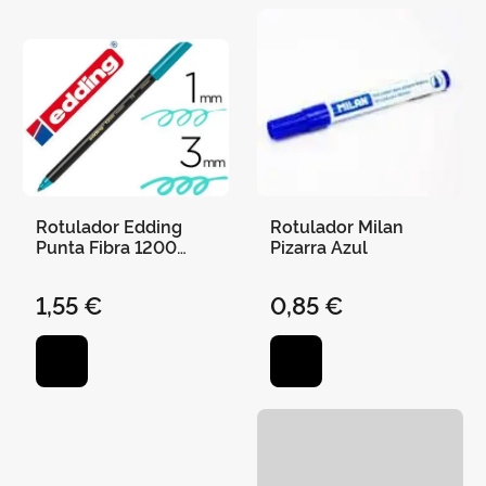
Rotulador Edding
Rotulador Milan
Punta Fibra 1200
Pizarra Azul
Verde Metalizado N
74 -Punta Redonda 1-
1,55 €
0,85 €
3 mm