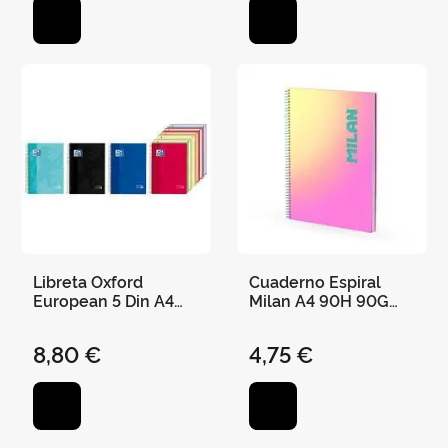
Libreta Oxford
Cuaderno Espiral
European 5 Din A4
Milan A4 90H 90G
150 Hojas Cuadro
Cuadro 5X5 Sunset
con 5 Bolsas
Amarillo/Rosa
8,80 €
4,75 €
Separadoras