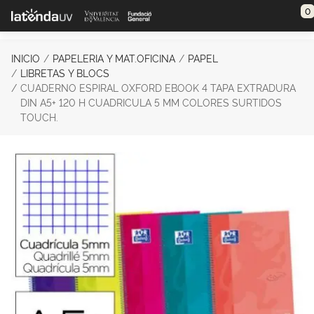
Saltar al contenido principal
0
INICIO
PAPELERIA Y MAT.OFICINA
PAPEL
LIBRETAS Y BLOCS
CUADERNO ESPIRAL OXFORD EBOOK 4 TAPA EXTRADURA
DIN A5+ 120 H CUADRICULA 5 MM COLORES SURTIDOS
TOUCH.