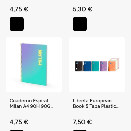
Lila/Turquesa
4,75 €
5,30 €
Cuaderno Espiral
Libreta European
Milan A4 90H 90G
Book 5 Tapa Plástico
Cuadro 5X5 Sunset
A4 5X5
Turquesa/Morado
4,75 €
7,50 €