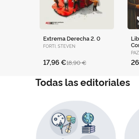
Extrema Derecha 2. 0
Li
Co
FORTI, STEVEN
Mun
PAZ
(14
SAN
17,96 €
26
18,90 €
LAH
RAM
VIL
Todas las editoriales
CONSU