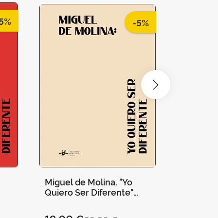
5%
-5%
Miguel de Molina. "Yo
Entre Pr
Quiero Ser Diferente"
Llinatge
(Val)
GUINOT FE