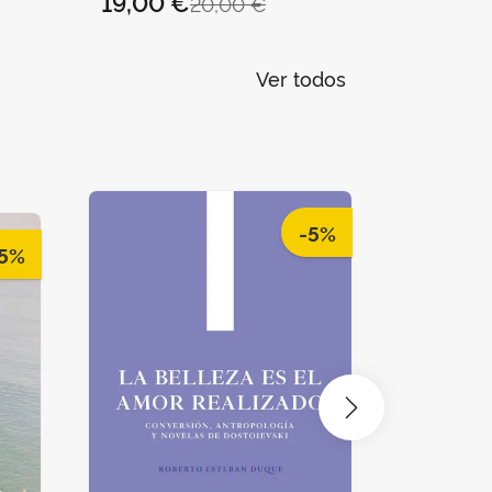
19,00 €
23,75 
20,00 €
Ver todos
-5%
5%