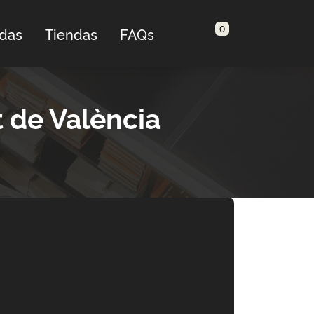
0
adas
Tiendas
FAQs
t de València