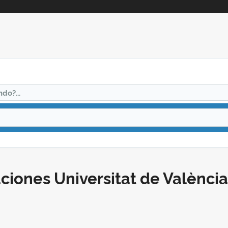
do?...
aciones Universitat de València