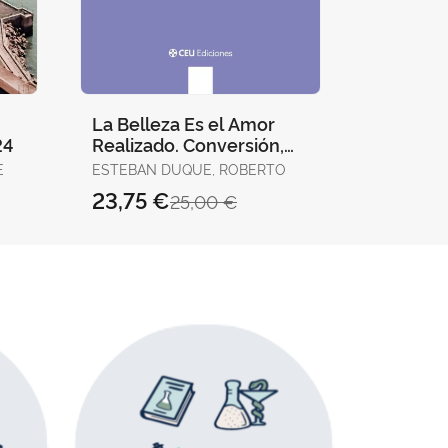
La Belleza Es el Amor
Repensa
24
Realizado. Conversión,
MONTSERR
Antropología y Novelas
E
ESTEBAN DUQUE, ROBERTO
de Dostoievs
23,75 €
17,10 
25,00 €