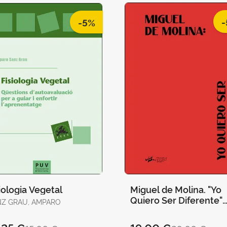
-
-5%
iologia Vegetal
Miguel de Molina. "Yo
Quiero Ser Diferente"
Z GRAU, AMPARO
(Cast)