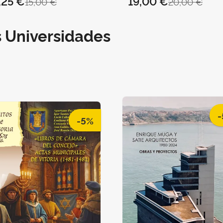
,25 €
19,00 €
15,00 €
20,00 €
s Universidades
-
-5%