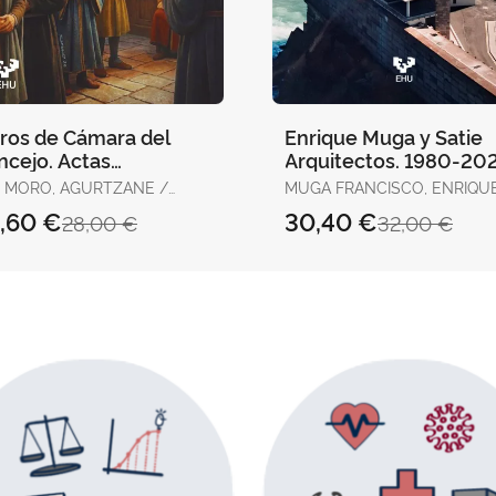
bros de Cámara del
Enrique Muga y Satie
ncejo. Actas
Arquitectos. 1980-20
icipales de Vitoria
 MORO, AGURTZANE /
MUGA FRANCISCO, ENRIQU
81-1482)
TOS SALAZAR, IGOR /
,60 €
30,40 €
28,00 €
32,00 €
OZ GUTIÉRREZ, LUCÍA /
OS, EMILIANA /
LACORTA MACHO,
ELO / GALDÓS
MONFORT, ANA / DÍAZ DE DUR