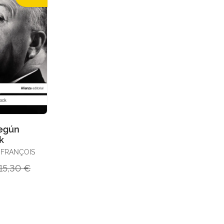
Según
k
 FRANÇOIS
15,30 €