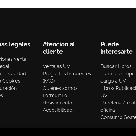
nas legales
Atención al
Puede
cliente
interesarte
iones venta
legal
Ventajas UV
Buscar Libros
ca privacidad
Preguntas frecuentes
Trámite compr
ca Cookies
(FAQ)
cargo a UV
uración
Quiénes somos
Libros Publicac
es
Formulario
UV
desistimiento
Papelería / mat
Accesibilidad
oficina
Consumo Soste