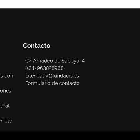
Contacto
C/ Amadeo de Saboya, 4
(+34) 963828968
as con
latendauv@fundacio.es
Formulario de contacto
iones
erial
nible