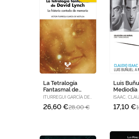
La Tetralogía
Luis Buñu
Fantasmal de
Mediodía
David Lynch
ITURREGUI GARCÍA DE
ISAAC, CLA
MOTILOA, VÍCTOR
26,60 €
17,10 €
28,00 €