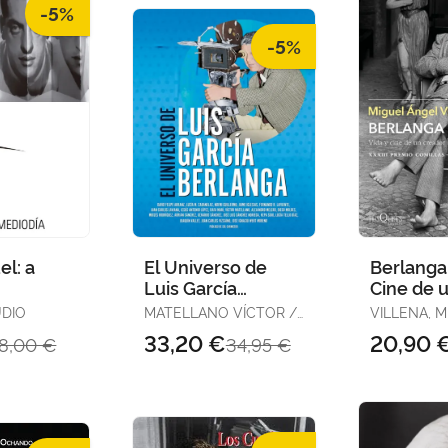
-5%
-5%
el: a
El Universo de
Berlanga.
Luis García
Cine de 
Berlanga
Creador
UDIO
MATELLANO VÍCTOR /
VILLENA, 
Irrevere
MOLDES GONZÁLEZ
ÁNGEL
33,20 €
20,90 
18,00 €
34,95 €
DIEGO / RODRIGUEZ
LAFUENTE FERNANDO