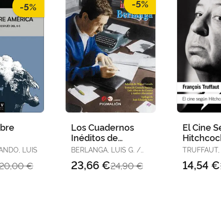
-5%
-5%
bre
Los Cuadernos
El Cine 
Inéditos de
Hitchcoc
Berlanga
ANDO, LUIS
BERLANGA, LUIS G. /
TRUFFAUT,
LOSADA GONZÁLEZ,
23,66 €
14,54 €
20,00 €
24,90 €
MIGUELCOL. /
RODRÍGUEZ CAÑADA,
BASILIO ED. LIT.