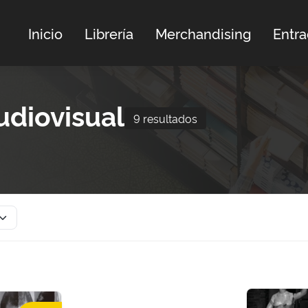
Inicio
Librería
Merchandising
Entr
udiovisual
9 resultados