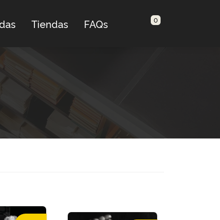
0
adas
Tiendas
FAQs