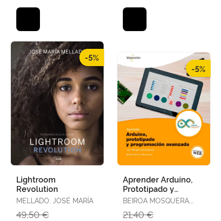
AGUSTÍN
-5%
-5%
Lightroom
Aprender Arduino,
Revolution
Prototipado y
Programación
MELLADO, JOSÉ MARÍA
BEIROA MOSQUERA,
Avanzada con 100
RUBÉN
49,50 €
21,40 €
Ejercicios