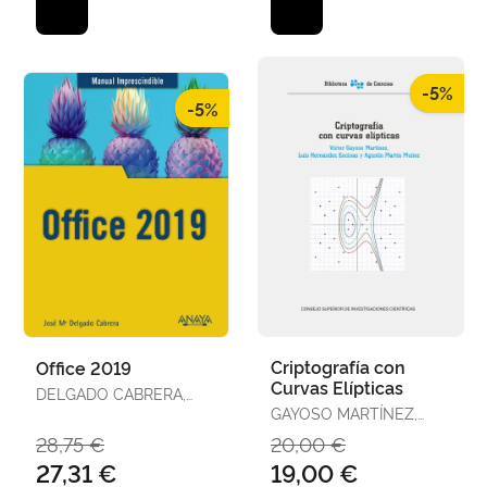
-5%
-5%
Criptografía con
Office 2019
Curvas Elípticas
DELGADO CABRERA,
JOSE MARÍA
GAYOSO MARTÍNEZ,
VÍCTOR / HERNÁNDEZ
28,75 €
20,00 €
ENCINAS, LUIS /
27,31 €
19,00 €
MARTÍN MUÑOZ,