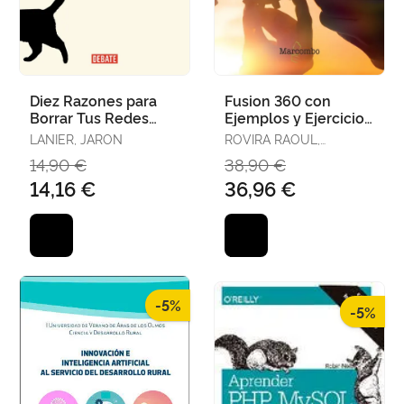
Diez Razones para
Fusion 360 con
Borrar Tus Redes
Ejemplos y Ejercicios
Sociales de
Prácticos
LANIER, JARON
ROVIRA RAOUL,
Inmediato
NORBERT
14,90 €
38,90 €
14,16 €
36,96 €
-5%
-5%