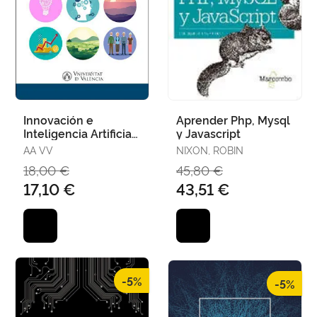
Innovación e
Aprender Php, Mysql
Inteligencia Artificial
y Javascript
Al Servicio del
AA VV
NIXON, ROBIN
Desarrollo Rural
18,00 €
45,80 €
17,10 €
43,51 €
-5%
-5%