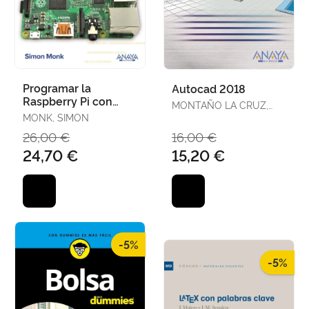
Programar la
Autocad 2018
Raspberry Pi con
MONTAÑO LA CRUZ,
Python
MONK, SIMON
FERNANDO
26,00 €
16,00 €
24,70 €
15,20 €
-5%
-5%