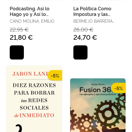
Podcasting. Así lo
La Política Como
Hago yo y Así lo
Impostura y las
Puedes Hacer tú
Tinieblas de la
CANO MOLINA, EMILIO
BERMEJO BARRERA,
Información
JOSÉ CARLOS
22,95 €
26,00 €
21,80 €
24,70 €
-5%
-5%