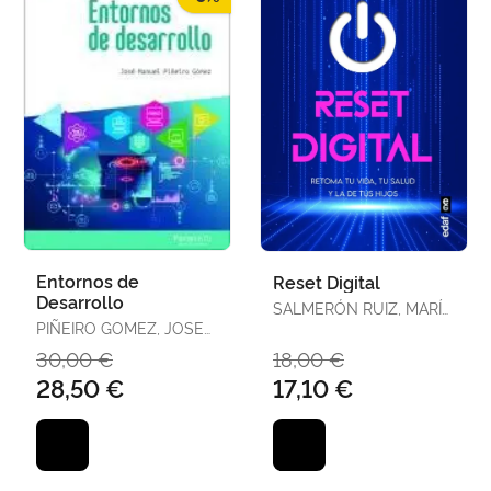
Entornos de
Reset Digital
Desarrollo
SALMERÓN RUIZ, MARÍA
PIÑEIRO GOMEZ, JOSE
ANGUSTIAS
MANUEL
30,00 €
18,00 €
28,50 €
17,10 €