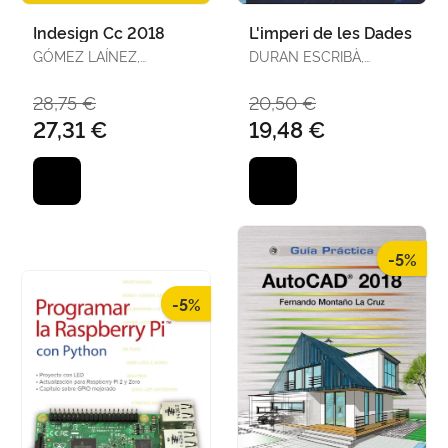
Indesign Cc 2018
L'imperi de les Dades
GÓMEZ LAÍNEZ,
DURAN ESCRIBÀ,
F.JAVIER
XAVIER
28,75 €
20,50 €
27,31 €
19,48 €
-5%
-5%