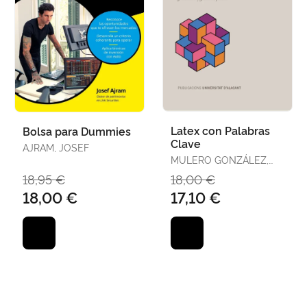
Latex con Palabras
Bolsa para Dummies
Clave
AJRAM, JOSEF
MULERO GONZÁLEZ,
JULIO / SEPULCRE
18,95 €
18,00 €
MARTÍNEZ, JUAN
18,00 €
17,10 €
MATÍAS