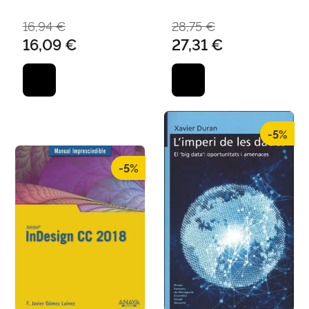
EUGENIA / ALTADILL
IZURA, PELLO XABIER
16,94 €
28,75 €
16,09 €
27,31 €
-5%
-5%