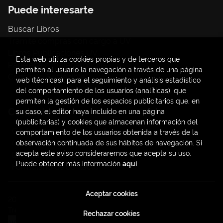
Puede interesarte
Buscar Libros
Trámite compras con cargo a UV
Libros Publicaciones UV
Esta web utiliza cookies propias y de terceros que
Papelería / material oficina
permiten al usuario la navegación a través de una página
Consumo Sostenible
web (técnicas), para el seguimiento y análisis estadístico
del comportamiento de los usuarios (analíticas), que
permiten la gestión de los espacios publicitarios que, en
Contacto
su caso, el editor haya incluido en una página
(publicitarias) y cookies que almacenan información del
C/ Amadeo de Saboya, 4
comportamiento de los usuarios obtenida a través de la
(+34) 963828968
observación continuada de sus hábitos de navegación. Si
acepta este aviso consideraremos que acepta su uso.
latendauv@fundacio.es
Puede obtener más información
aquí
.
Formulario de contacto
Aceptar cookies
2026 ©
LaTendaUV
. Todos los Derechos Reservados |
Trevenque Group
Rechazar cookies