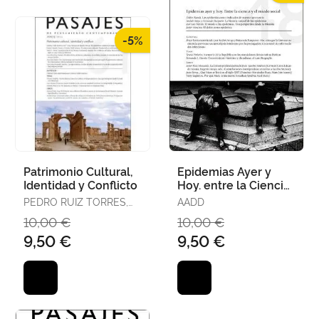
-5%
Patrimonio Cultural,
Epidemias Ayer y
Identidad y Conflicto
Hoy. entre la Ciencia
y el Miedo Social
PEDRO RUIZ TORRES,
AADD
DIR.
10,00 €
10,00 €
9,50 €
9,50 €