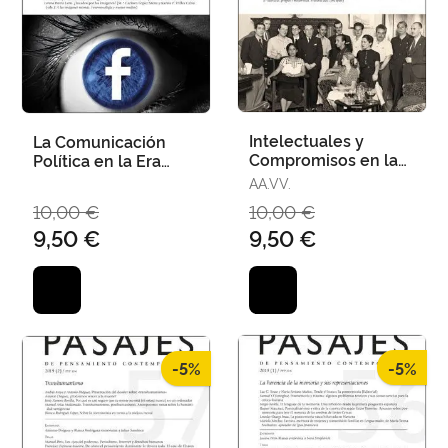
Intelectuales y
La Comunicación
Compromisos en la
Política en la Era
Época
Digital
AA.VV.
Contemporánea
10,00 €
10,00 €
9,50 €
9,50 €
-5%
-5%