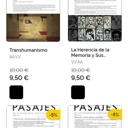
La Herencia de la
Transhumanismo
Memoria y Sus
AA.VV.
Representaciones
VV.AA.
10,00 €
10,00 €
9,50 €
9,50 €
-5%
-5%