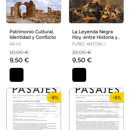
Patrimonio Cultural,
La Leyenda Negra
Identidad y Conflicto
Hoy, entre Historia y
Política
AA.VV.
FURIO, ANTONI /
MARTINEZ, CARLOS
10,00 €
10,00 €
9,50 €
9,50 €
-5%
-5%