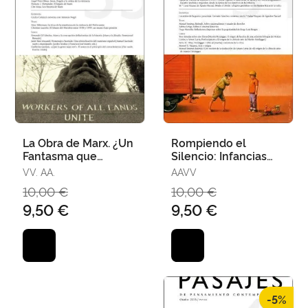
La Obra de Marx. ¿Un
Rompiendo el
Fantasma que
Silencio: Infancias
Recorre Europa?
Amenazadas
VV. AA.
AAVV
10,00 €
10,00 €
9,50 €
9,50 €
-5%