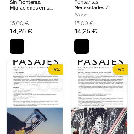
Pensar las
Sin Fronteras.
Necesidades /
Migraciones en la
Imágenes y Viñetas
Historia de Europa
AA.VV.
para la Memoria del
15,00 €
15,00 €
Franquismo
14,25 €
14,25 €
-5%
-5%