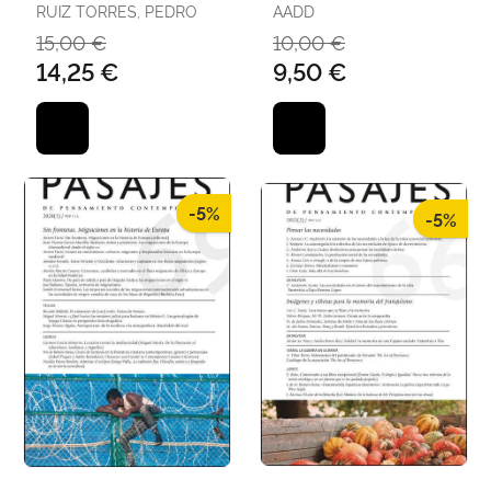
Prácticas Literarias y
Paradigma en la
RUIZ TORRES, PEDRO
AADD
Culturales Más Allá
Filosofia Politica
15,00 €
10,00 €
del Fr
Contemporanea
14,25 €
9,50 €
-5%
-5%