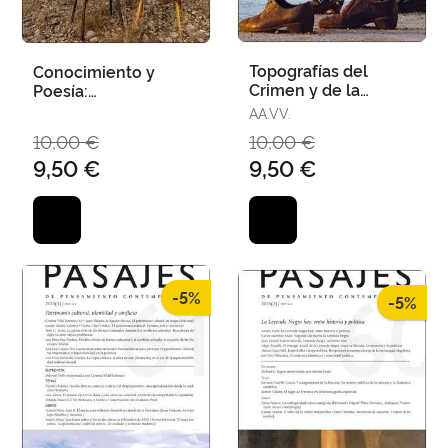
Topografías del
Conocimiento y
Crimen y de la
Poesía:
Memoria
Correspondencias,
AA.VV.
Ecos, Perplejidades
10,00 €
10,00 €
9,50 €
9,50 €
-5%
-5%