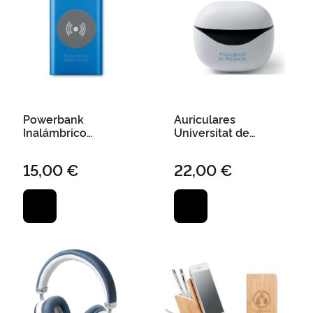
Powerbank
Auriculares
Inalámbrico
Universitat de
Universitat València
València
4000 Mah 4000 Mah
Blanco/Negro
15,00 €
22,00 €
- Azul
Bluetooth con Base
Carga