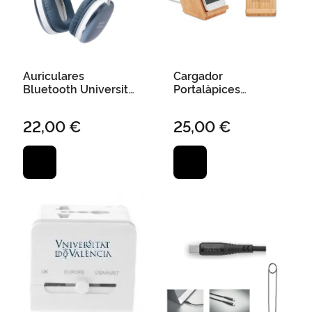
Auriculares
Cargador
Bluetooth Universitat
Portalàpices
de Valencia Azul
"Universitat València"
7,7X7,7X11,5 cm
22,00 €
25,00 €
Bambú