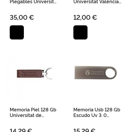
Plegables Universitat
Universitat València
de Valencia
4000 Mah-Plata
Cancelación Ruido
35,00 €
12,00 €
Memoria Piel 128 Gb
Memoria Usb 128 Gb
Universitat de
Escudo Uv 3. 0
València
Metalica con Estuche
Regalo
14,29 €
15,29 €