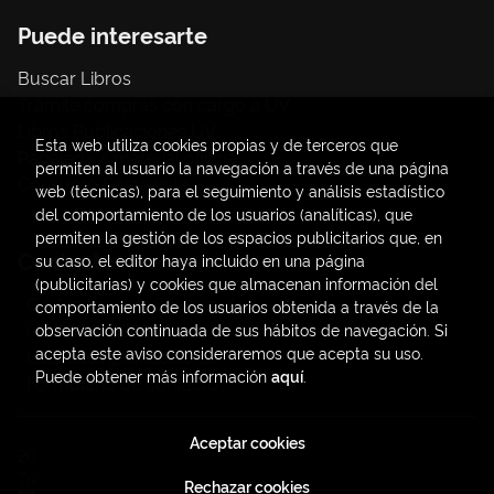
Puede interesarte
Buscar Libros
Trámite compras con cargo a UV
Libros Publicaciones UV
Esta web utiliza cookies propias y de terceros que
Papelería / material oficina
permiten al usuario la navegación a través de una página
Consumo Sostenible
web (técnicas), para el seguimiento y análisis estadístico
del comportamiento de los usuarios (analíticas), que
permiten la gestión de los espacios publicitarios que, en
Contacto
su caso, el editor haya incluido en una página
(publicitarias) y cookies que almacenan información del
C/ Amadeo de Saboya, 4
comportamiento de los usuarios obtenida a través de la
(+34) 963828968
observación continuada de sus hábitos de navegación. Si
acepta este aviso consideraremos que acepta su uso.
latendauv@fundacio.es
Puede obtener más información
aquí
.
Formulario de contacto
Aceptar cookies
2026 ©
LaTendaUV
. Todos los Derechos Reservados |
Trevenque Group
Rechazar cookies