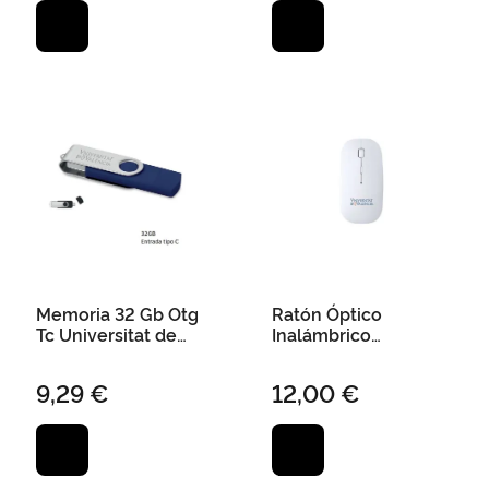
Memoria 32 Gb Otg
Ratón Óptico
Tc Universitat de
Inalámbrico
València - Marino
Universitat Valencia
Usb 11,2 X 2,4 X 5,7
9,29 €
12,00 €
cm