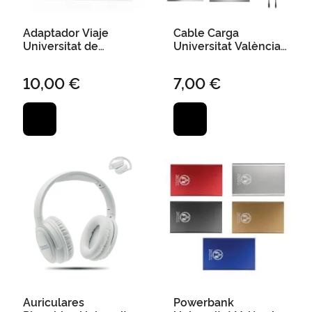
Adaptador Viaje
Cable Carga
Universitat de
Universitat València
València 4,5 X 6,1 X
100W Tipo C
5,6 cm
10,00 €
7,00 €
Auriculares
Powerbank