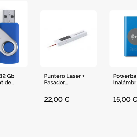
32 Gb
Puntero Laser +
Powerba
at de
Pasador
Inalámbr
Azul
Diapositivas
Universit
"Universitat de
València
22,00 €
15,00 
València"
Mah 400
Azul