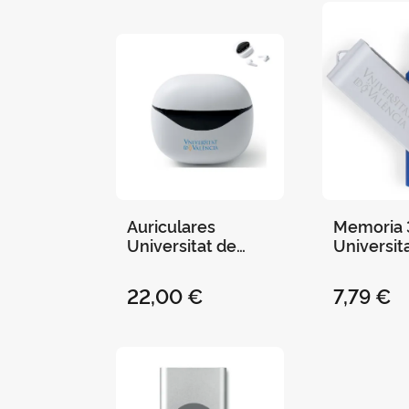
Auriculares
Memoria 
Universitat de
Universit
València
València 
Blanco/Negro
22,00 €
7,79 €
Bluetooth con
Base Carga