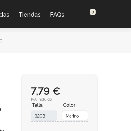
0
adas
Tiendas
FAQs
NO
7,79 €
IVA incluido
o
Talla
Color
to