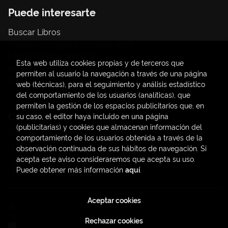
Puede interesarte
Buscar Libros
Trámite compras con cargo a UV
Libros Publicaciones UV
Esta web utiliza cookies propias y de terceros que
Papelería / material oficina
permiten al usuario la navegación a través de una página
Consumo Sostenible
web (técnicas), para el seguimiento y análisis estadístico
del comportamiento de los usuarios (analíticas), que
permiten la gestión de los espacios publicitarios que, en
Contacto
su caso, el editor haya incluido en una página
(publicitarias) y cookies que almacenan información del
C/ Amadeo de Saboya, 4
comportamiento de los usuarios obtenida a través de la
(+34) 963828968
observación continuada de sus hábitos de navegación. Si
acepta este aviso consideraremos que acepta su uso.
latendauv@fundacio.es
Puede obtener más información
aquí
.
Formulario de contacto
Aceptar cookies
2026 ©
LaTendaUV
. Todos los Derechos Reservados |
Trevenque Group
Rechazar cookies