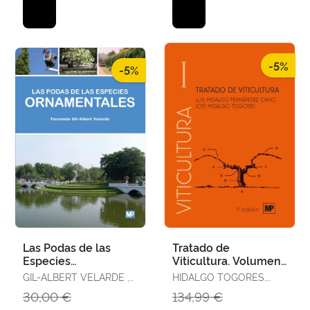
-5%
-5%
Las Podas de las
Tratado de
Especies
Viticultura. Volumen I
Ornamentales
y Ii
GIL-ALBERT VELARDE ,
HIDALGO TOGORES,
FERNANDO
JOSE / HIDALGO
30,00 €
134,99 €
FERNÁNDEZ-CANO , L.