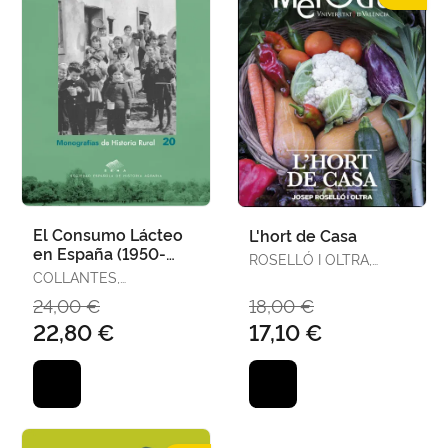
El Consumo Lácteo
L'hort de Casa
en España (1950-
ROSELLÓ I OLTRA,
2020). Auge y Caída
COLLANTES,
JOSEP
de la Buena
FERNANDO
24,00 €
18,00 €
Alimentación
22,80 €
17,10 €