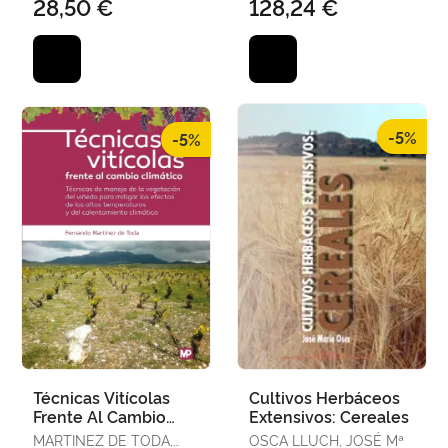
28,50 €
128,24 €
-5%
-5%
Técnicas Vitícolas
Cultivos Herbáceos
Frente Al Cambio
Extensivos: Cereales
Climático
MARTINEZ DE TODA,
OSCA LLUCH, JOSÉ Mª