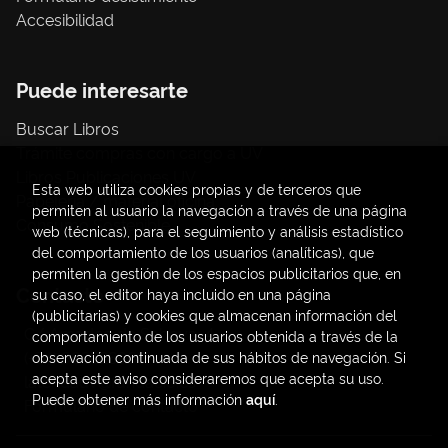
Accesibilidad
Puede interesarte
Buscar Libros
Trámite compras con cargo a UV
Libros Publicaciones UV
Esta web utiliza cookies propias y de terceros que
Papelería / material oficina
permiten al usuario la navegación a través de una página
Consumo Sostenible
web (técnicas), para el seguimiento y análisis estadístico
del comportamiento de los usuarios (analíticas), que
permiten la gestión de los espacios publicitarios que, en
Contacto
su caso, el editor haya incluido en una página
(publicitarias) y cookies que almacenan información del
C/ Amadeo de Saboya, 4
comportamiento de los usuarios obtenida a través de la
(+34) 963828968
observación continuada de sus hábitos de navegación. Si
acepta este aviso consideraremos que acepta su uso.
latendauv@fundacio.es
Puede obtener más información
aquí
.
Formulario de contacto