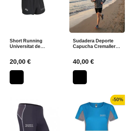
Short Running
Sudadera Deporte
Universitat de
Capucha Cremallera
València
Universitat de
València - Gris
20,00 €
40,00 €
Oscuro - S
-50%