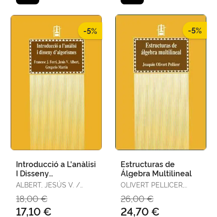
-5%
-5%
Introducció a L'anàlisi
Estructuras de
I Disseny
Álgebra Multilineal
D'algorismes
ALBERT, JESÚS V. /
OLIVERT PELLICER,
FERRI RABASA,
JOAQUÍN
18,00 €
26,00 €
FRANCESC JOSEP /
17,10 €
24,70 €
MARTÍN QUETGLÁS,