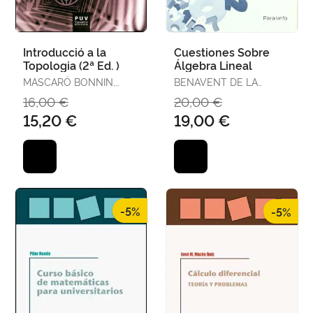
Introducció a la
Cuestiones Sobre
Topologia (2ª Ed. )
Álgebra Lineal
MASCARÓ BONNIN,
BENAVENT DE LA
FRANCISCA /
CAMARA , ROBERTO
16,00 €
20,00 €
MONTERDE GARCÍA-
15,20 €
19,00 €
POZUELO, JUAN LUIS /
NUÑO BALLESTEROS,
JUAN JOSÉ / SIVER
-5%
-5%