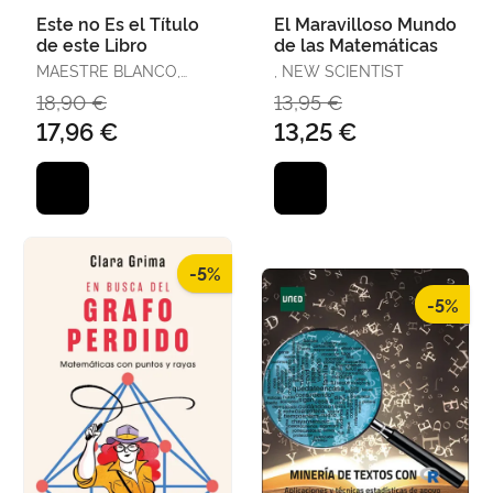
Este no Es el Título
El Maravilloso Mundo
de este Libro
de las Matemáticas
MAESTRE BLANCO,
, NEW SCIENTIST
NELO ALBERTO
18,90 €
13,95 €
17,96 €
13,25 €
-5%
-5%