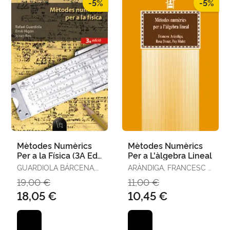
-5%
-5%
Mètodes Numèrics
Mètodes Numèrics
Per a la Física (3A Ed.
Per a L'àlgebra Lineal
)
GUARDIOLA BÁRCENA,
ARÀNDIGA, FRANCESC /
RAFAEL / HIGÓN
DONAT BENEITO, ROSA
19,00 €
11,00 €
RODRÍGUEZ, EMILI /
M. / MULET MESTRE,
18,05 €
10,45 €
ROS PALLARÉS, JOSEP
PEP