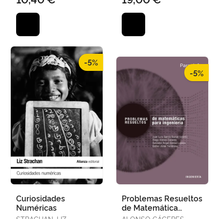
-5%
-5%
Curiosidades
Problemas Resueltos
Numéricas
de Matemática
Aplicada para
STRACHAN, LIZ
ALONSO CÁCERES,