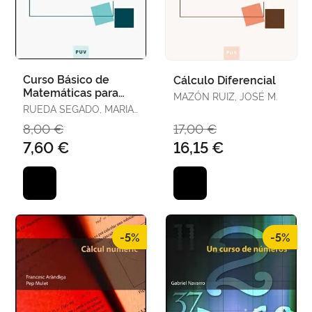
Curso Básico de
Cálculo Diferencial
Matemáticas para
MAZÓN RUIZ, JOSÉ M.
Universitarios
RUEDA SEGADO, MARIA
PILAR
8,00 €
17,00 €
7,60 €
16,15 €
-5%
-5%