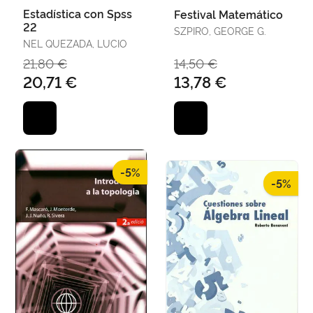
Estadística con Spss
Festival Matemático
22
SZPIRO, GEORGE G.
NEL QUEZADA, LUCIO
21,80 €
14,50 €
20,71 €
13,78 €
-5%
-5%