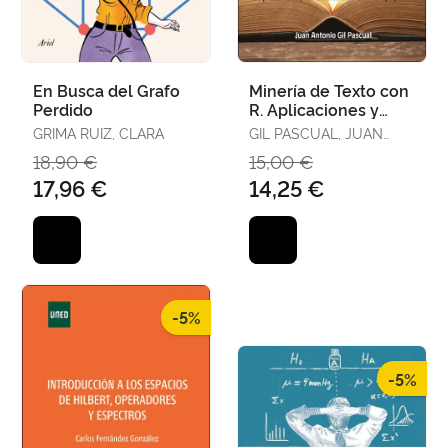
En Busca del Grafo
Minería de Texto con
Perdido
R. Aplicaciones y
Técnicas Estadísticas
GRIMA RUIZ, CLARA
GIL PASCUAL, JUAN
de Apoyo
ANTONIO
18,90 €
15,00 €
17,96 €
14,25 €
-5%
-5%