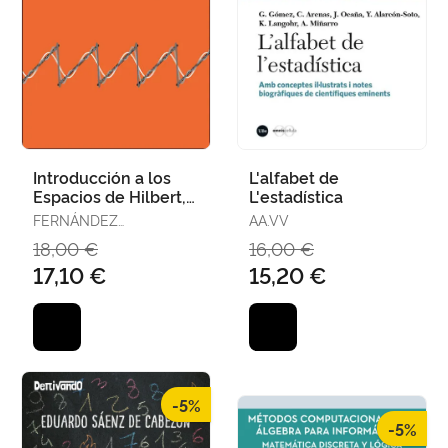
Introducción a los
L'alfabet de
Espacios de Hilbert,
L'estadística
Operadores y
FERNÁNDEZ
AA.VV
Espectros
GONZÁLEZ, CARLOS
18,00 €
16,00 €
17,10 €
15,20 €
-5%
-5%