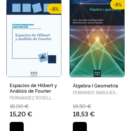
-5%
-5%
Espacios de Hilbert y
Àlgebra I Geometria
Análisis de Fourier
FERRANDO BARGUES,
FERNÁNDEZ ROSELL, M.
JOAN J. / MARTÍ PUIG,
CARMEN / GALBIS
JOSÉ MARÍA /
16,00 €
19,50 €
VERDÚ, ANTONIO
PERUCHO PLA, MANEL
15,20 €
18,53 €
/ PLANELLES MIRA,
SUSANA