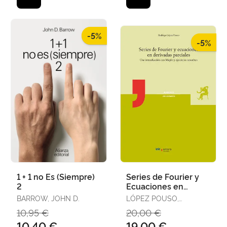
-5%
-5%
1 + 1 no Es (Siempre)
Series de Fourier y
2
Ecuaciones en
Derivadas Parciales
BARROW, JOHN D.
LÓPEZ POUSO,
RODRIGO
10,95 €
20,00 €
10,40 €
19,00 €