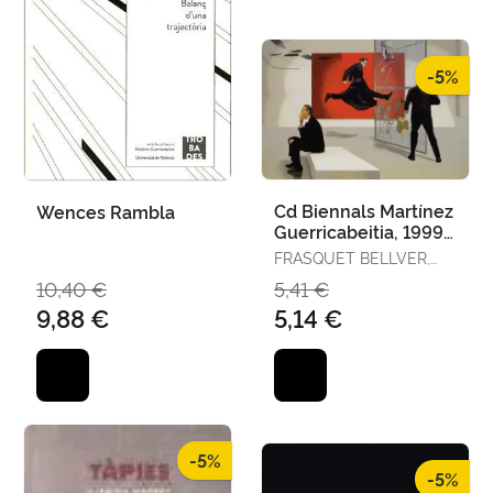
-5%
Cd Biennals Martínez
Wences Rambla
Guerricabeitia, 1999-
2010 (Adquisicions)
FRASQUET BELLVER,
LYDIACOORD. / SANZ I
10,40 €
5,41 €
PERSIVA, VICENTDIR.
9,88 €
5,14 €
-5%
-5%