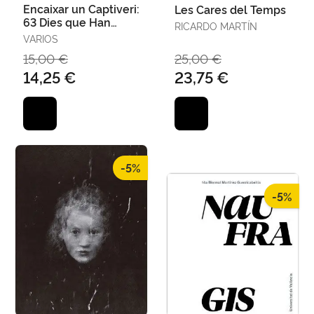
Encaixar un Captiveri:
Les Cares del Temps
63 Dies que Han
RICARDO MARTÍN
Canviat la Nostra
VARIOS
Realitat
15,00 €
25,00 €
14,25 €
23,75 €
-5%
-5%