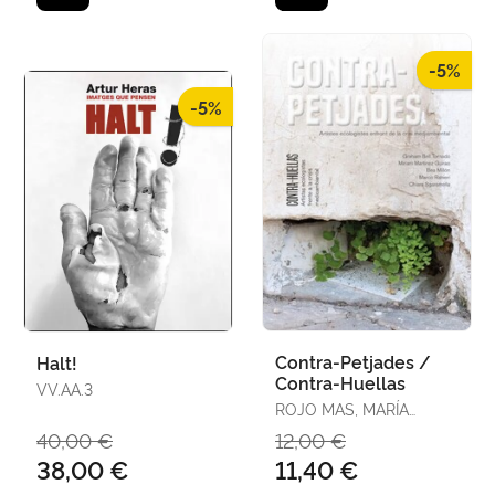
-5%
-5%
Contra-Petjades /
Halt!
Contra-Huellas
VV.AA.3
ROJO MAS, MARÍA
EUGENIA / GRACIA
40,00 €
12,00 €
BENEYTO, CARMEN
38,00 €
11,40 €