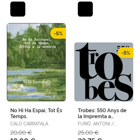
-5%
-5%
No Hi Ha Espai, Tot És
Trobes: 550 Anys de
Temps.
la Impremta a
València
CALO CARRATALÁ
FURIÓ, ANTONI /
GREGORI ROIG, ROSA M.
20,00 €
25,00 €
/ VICIANO, PAU