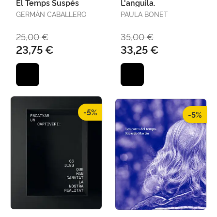
El Temps Suspés
L'anguila.
GERMÁN CABALLERO
PAULA BONET
25,00 €
35,00 €
23,75 €
33,25 €
-5%
-5%