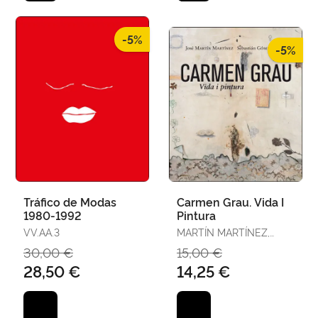
-5%
-5%
Tráfico de Modas
Carmen Grau. Vida I
1980-1992
Pintura
VV.AA.3
MARTÍN MARTÍNEZ,
JOSÉ / GÓMEZ MARTÍ,
30,00 €
15,00 €
SEBASTIÁN
28,50 €
14,25 €