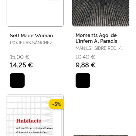
Moments Ago: de
Self Made Woman
L'infern Al Paradís
PIQUERAS SÁNCHEZ,
NORBERTOREC. /
MANILS, ISIDRE REC. /
IBÁÑEZ GIMÉNEZ,
MARTÍNEZ CLARÀ,
15,00 €
10,40 €
MAITEREC.
JESÚSREC.
14,25 €
9,88 €
-5%