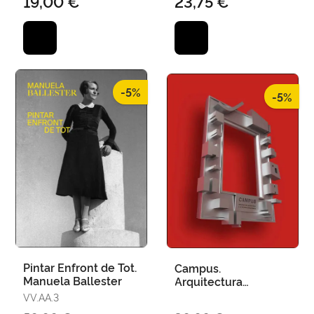
19,00 €
23,75 €
-5%
-5%
Pintar Enfront de Tot.
Campus.
Manuela Ballester
Arquitectura
Universitària a la
VV.AA.3
Pintura