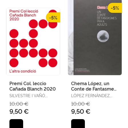
-5%
-5%
Premi Col. leccio
Chema López, un
Cañada Blanch 2020
Conte de Fantasmes
Per a Adults
SILVESTRE I VAÑÓ,
LÓPEZ FERNÁNDEZ,
RICARD
CHEMA
10,00 €
10,00 €
9,50 €
9,50 €