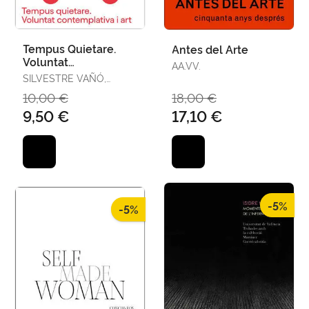
Tempus Quietare.
Antes del Arte
Voluntat
AA.VV.
Contemplativa I Art
SILVESTRE VAÑÓ,
RICARD
10,00 €
18,00 €
9,50 €
17,10 €
-5%
-5%