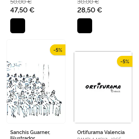
50,00 €
30,00 €
Contemporània
47,50 €
28,50 €
-5%
-5%
Sanchis Guarner,
Ortifurama Valencia
Il·lustrador