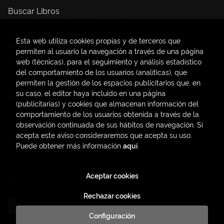
Buscar Libros
Trámite compras con cargo a UV
Libros Publicaciones UV
Esta web utiliza cookies propias y de terceros que
Papelería / material oficina
permiten al usuario la navegación a través de una página
Consumo Sostenible
web (técnicas), para el seguimiento y análisis estadístico
del comportamiento de los usuarios (analíticas), que
permiten la gestión de los espacios publicitarios que, en
Contacto
su caso, el editor haya incluido en una página
(publicitarias) y cookies que almacenan información del
C/ Amadeo de Saboya, 4
comportamiento de los usuarios obtenida a través de la
(+34) 963828968
observación continuada de sus hábitos de navegación. Si
acepta este aviso consideraremos que acepta su uso.
latendauv@fundacio.es
Puede obtener más información
aquí
.
Formulario de contacto
Aceptar cookies
2026 ©
LaTendaUV
. Todos los Derechos Reservados |
Trevenque Group
Rechazar cookies
Configuración