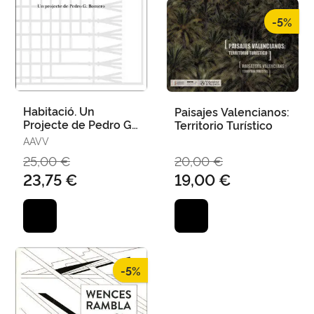
-5%
Habitació. Un
Paisajes Valencianos:
Projecte de Pedro G.
Territorio Turístico
Romero
AAVV
25,00 €
20,00 €
23,75 €
19,00 €
-5%