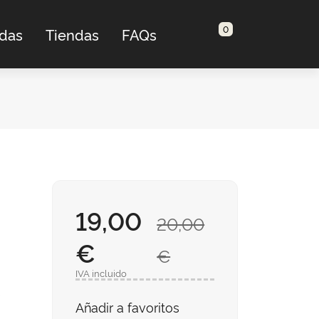
0
adas
Tiendas
FAQs
19,00
20,00
€
€
IVA incluido
a
Añadir a favoritos