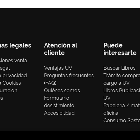
nas legales
Atención al
Puede
cliente
interesarte
iones venta
legal
Ventajas UV
Buscar Libros
ca privacidad
Preguntas frecuentes
Trámite compr
ca Cookies
(FAQ)
cargo a UV
uración
Quiénes somos
Libros Publicac
es
Formulario
UV
desistimiento
Papelería / mat
Accesibilidad
oficina
Consumo Soste