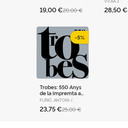
VV.AA.3
19,00 €
28,50 €
20,00 €
-5%
Trobes: 550 Anys
de la Impremta a
València
FURIÓ, ANTONI /
GREGORI ROIG, ROSA
23,75 €
25,00 €
M. / VICIANO, PAU