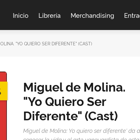
Inicio
Librería
Merchandising
Entr
OLINA. "YO QUIERO SER DIFERENTE" (CAST)
Miguel de Molina.
%
"Yo Quiero Ser
Diferente" (Cast)
Miguel de Molina: Yo quiero ser diferente' da 
conocer la vida y el arte vanguardista de esta