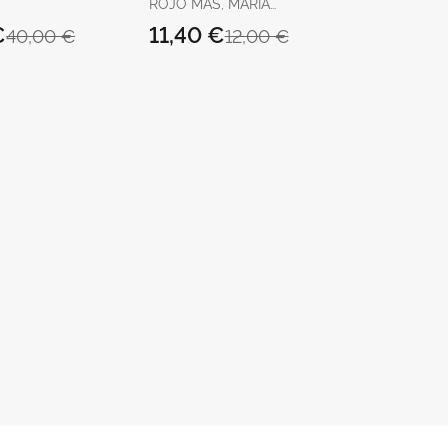
ROJO MAS, MARÍA
EUGENIA / GRACIA
€
11,40 €
40,00 €
12,00 €
BENEYTO, CARMEN