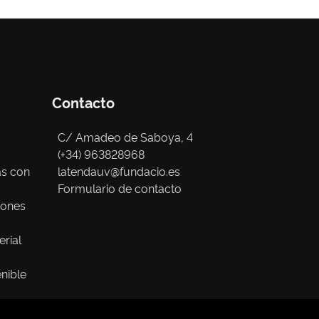
Contacto
C/ Amadeo de Saboya, 4
(+34) 963828968
as con
latendauv@fundacio.es
Formulario de contacto
iones
erial
nible