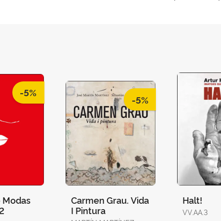
-5%
-5%
e Modas
Carmen Grau. Vida
Halt!
2
I Pintura
VV.AA.3