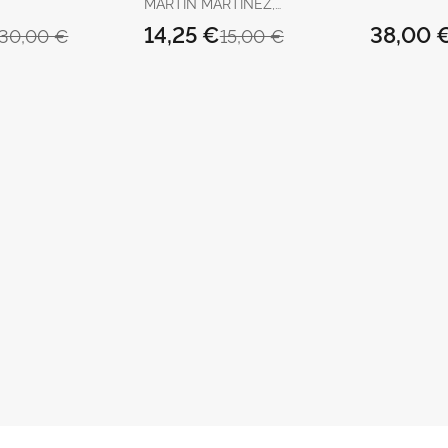
MARTÍN MARTÍNEZ,
JOSÉ / GÓMEZ MARTÍ,
14,25 €
38,00 
30,00 €
15,00 €
SEBASTIÁN