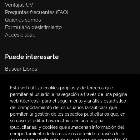
Ventajas UV
Preguntas frecuentes (FAQ)
Quiénes somos
Formulario desistimiento
Accesibilidad
Puede interesarte
Buscar Libros
Trámite compras con cargo a UV
Libros Publicaciones UV
Esta web utiliza cookies propias y de terceros que
Papelería / material oficina
permiten al usuario la navegación a través de una página
Consumo Sostenible
web (técnicas), para el seguimiento y análisis estadístico
del comportamiento de los usuarios (analíticas), que
permiten la gestión de los espacios publicitarios que, en
Contacto
su caso, el editor haya incluido en una página
(publicitarias) y cookies que almacenan información del
C/ Amadeo de Saboya, 4
comportamiento de los usuarios obtenida a través de la
(+34) 963828968
observación continuada de sus hábitos de navegación. Si