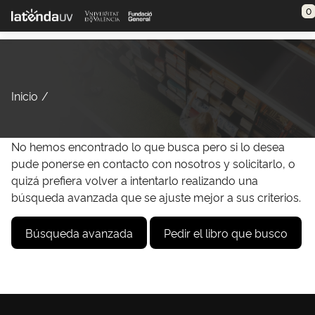
Saltar al contenido principal
0
Inicio
No hemos encontrado lo que busca pero si lo desea
pude ponerse en contacto con nosotros y solicitarlo, o
quizá prefiera volver a intentarlo realizando una
búsqueda avanzada que se ajuste mejor a sus criterios.
Búsqueda avanzada
Pedir el libro que busco