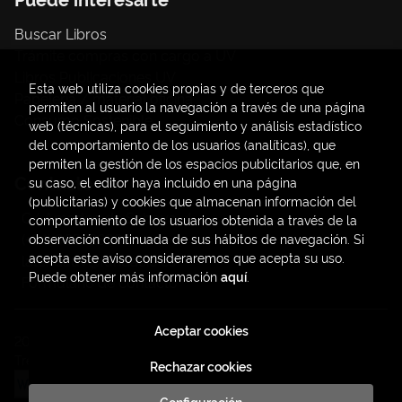
Buscar Libros
Trámite compras con cargo a UV
Libros Publicaciones UV
Esta web utiliza cookies propias y de terceros que
Papelería / material oficina
permiten al usuario la navegación a través de una página
Consumo Sostenible
web (técnicas), para el seguimiento y análisis estadístico
del comportamiento de los usuarios (analíticas), que
permiten la gestión de los espacios publicitarios que, en
Contacto
su caso, el editor haya incluido en una página
(publicitarias) y cookies que almacenan información del
C/ Amadeo de Saboya, 4
comportamiento de los usuarios obtenida a través de la
(+34) 963828968
observación continuada de sus hábitos de navegación. Si
acepta este aviso consideraremos que acepta su uso.
latendauv@fundacio.es
Puede obtener más información
aquí
.
Formulario de contacto
Aceptar cookies
2026 ©
LaTendaUV
. Todos los Derechos Reservados |
Trevenque Group
Rechazar cookies