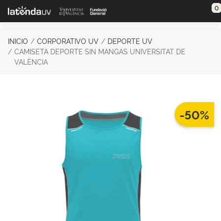
Saltar al contenido principal
0
INICIO
CORPORATIVO UV
DEPORTE UV
CAMISETA DEPORTE SIN MANGAS UNIVERSITAT DE
VALÈNCIA
-50%