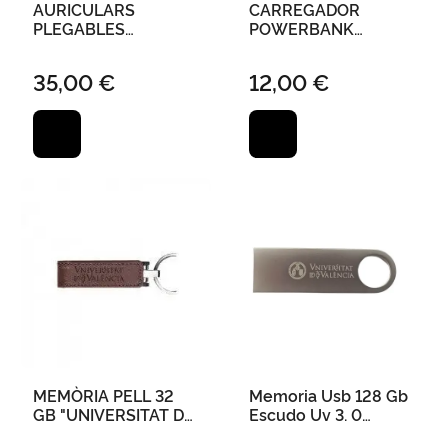
AURICULARS
CARREGADOR
PLEGABLES
POWERBANK
UNIVERSITAT DE
"UNIVERSITAT
VALÈNCIA
VALÈNCIA" 6,5 X 11
35,00 €
12,00 €
CANCEL·LACIÓ
*CMS MÒBIL I
SOROLL
TAULETA 4000
*MAH-PLATA
MEMÒRIA PELL 32
Memoria Usb 128 Gb
GB "UNIVERSITAT DE
Escudo Uv 3. 0
VALÈNCIA"
Metalica con Estuche