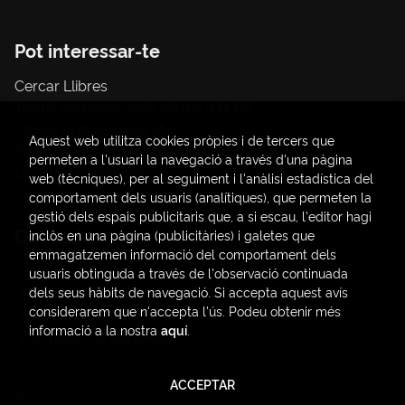
Pot interessar-te
Cercar Llibres
Tràmit compres amb càrrec a la UV
Llibres Publicacions UV
Aquest web utilitza cookies pròpies i de tercers que
Papereria / material d'oficina
permeten a l'usuari la navegació a través d'una pàgina
Consum Sostenible
web (tècniques), per al seguiment i l'anàlisi estadística del
comportament dels usuaris (analítiques), que permeten la
gestió dels espais publicitaris que, a si escau, l'editor hagi
Contacte
inclòs en una pàgina (publicitàries) i galetes que
emmagatzemen informació del comportament dels
C/ Amadeo de Saboya, 4
usuaris obtinguda a través de l'observació continuada
(+34) 963828968
dels seus hàbits de navegació. Si accepta aquest avís
considerarem que n'accepta l'ús. Podeu obtenir més
latendauv@fundacio.es
informació a la nostra
aquí
.
Formulari de contacte
ACCEPTAR
2026 ©
LaTendaUV
. Tots els Drets Reservats |
Trevenque