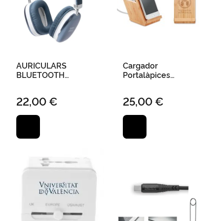
AURICULARS
Cargador
BLUETOOTH
Portalàpices
"UNIVERSITAT DE
"Universitat València"
VALENCIA" BLAU
7,7X7,7X11,5 cm
22,00 €
25,00 €
Bambú