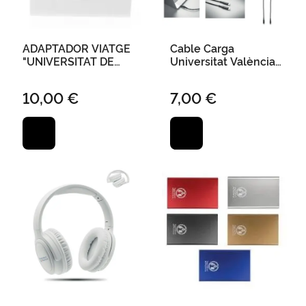
ADAPTADOR VIATGE
Cable Carga
"UNIVERSITAT DE
Universitat València
VALÈNCIA" 4,5 X 6,1 X
100W Tipo C
5,6 CM
10,00 €
7,00 €