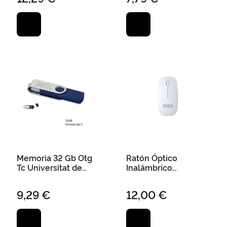
Memoria 32 Gb Otg
Ratón Óptico
Tc Universitat de
Inalámbrico
València - Marino
Universitat Valencia
Usb 11,2 X 2,4 X 5,7
9,29 €
12,00 €
cm