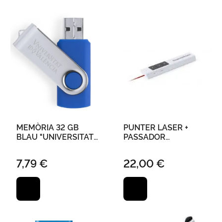
MEMÒRIA 32 GB
PUNTER LASER +
BLAU "UNIVERSITAT
PASSADOR
DE VALÈNCIA"
DIAPOSITIVES
"UNIVERSITAT DE
7,79 €
22,00 €
VALÈNCIA"