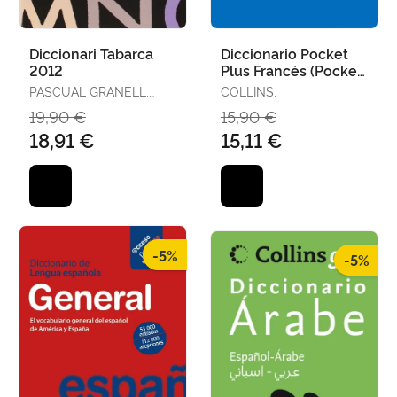
Diccionari Tabarca
Diccionario Pocket
2012
Plus Francés (Pocket
Plus)
PASCUAL GRANELL,
COLLINS,
VICENT
19,90 €
15,90 €
18,91 €
15,11 €
-5%
-5%