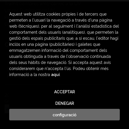
Tràmit compres amb càrrec a la UV
Llibres Publicacions UV
Aquest web utilitza cookies pròpies i de tercers que
Papereria / material d'oficina
permeten a l'usuari la navegació a través d'una pàgina
Consum Sostenible
web (tècniques), per al seguiment i l'anàlisi estadística del
comportament dels usuaris (analítiques), que permeten la
gestió dels espais publicitaris que, a si escau, l'editor hagi
Contacte
inclòs en una pàgina (publicitàries) i galetes que
emmagatzemen informació del comportament dels
C/ Amadeo de Saboya, 4
usuaris obtinguda a través de l'observació continuada
(+34) 963828968
dels seus hàbits de navegació. Si accepta aquest avís
considerarem que n'accepta l'ús. Podeu obtenir més
latendauv@fundacio.es
informació a la nostra
aquí
.
Formulari de contacte
ACCEPTAR
2026 ©
LaTendaUV
. Tots els Drets Reservats |
Trevenque
Group
DENEGAR
configuració