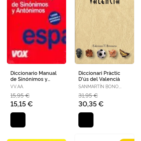
Diccionario Manual
Diccionari Pràctic
de Sinónimos y
D'ús del Valencià
Antónimos de la
VV.AA.
SANMARTÍN BONO,
Lengua Española
OFÈLIA / CHULIÀ MARTÍ,
15,95 €
31,95 €
CONXA
15,15 €
30,35 €