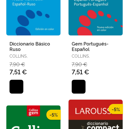
Diccionario Básico
Gem Portugués-
Ruso
Español
COLLINS,
COLLINS,
7,90 €
7,90 €
7,51 €
7,51 €
-5%
-5%