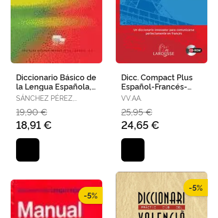
Diccionario Básico de
Dicc. Compact Plus
la Lengua Española,
Español-Francés-
Rústica
Francés-Español
SÁNCHEZ PÉREZ,
VV.AA.
AQUILINO
19,90 €
25,95 €
18,91 €
24,65 €
-5%
-5%