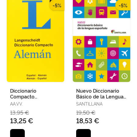
-5%
-5%
Diccionario
Nuevo Diccionario
Compacto
Básico de la Lengua
Español/Aleman+Cd
Española Santillana
AA.VV.
SANTILLANA
13,95 €
19,50 €
13,25 €
18,53 €