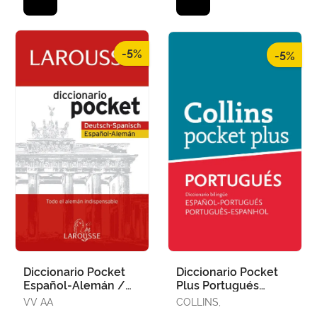
-5%
-5%
Diccionario Pocket
Diccionario Pocket
Español-Alemán /
Plus Portugués
Deutsh-Spanisch
(Pocket Plus)
VV AA
COLLINS,