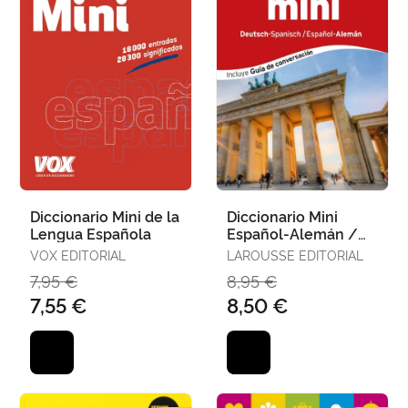
Diccionario Mini de la
Diccionario Mini
Lengua Española
Español-Alemán /
Deutsh-Spanisch
VOX EDITORIAL
LAROUSSE EDITORIAL
7,95 €
8,95 €
7,55 €
8,50 €