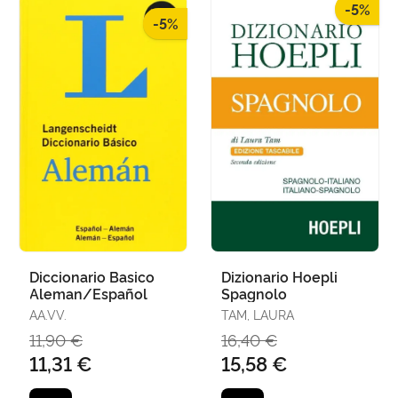
-5%
-5%
Diccionario Basico
Dizionario Hoepli
Aleman/Español
Spagnolo
AA.VV.
TAM, LAURA
11,90 €
16,40 €
11,31 €
15,58 €