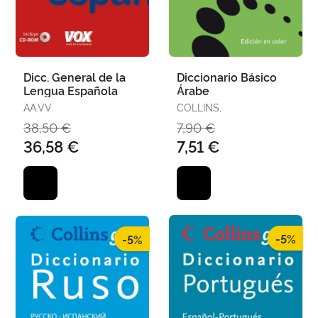
Dicc. General de la
Diccionario Básico
Lengua Española
Árabe
AA.VV.
COLLINS,
38,50 €
7,90 €
36,58 €
7,51 €
-5%
-5%