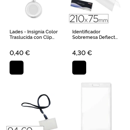
Lades - Insignia Color
Identificador
Traslucida con Clip
Sobremesa Deflecto
Metálico (100 Uds)
Portanombre Din A5
Doble Cara Pvc
0,40 €
4,30 €
Flexible Horizontal
210X75X35 mm