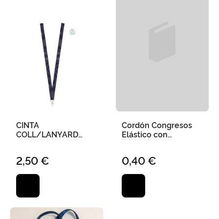
CINTA
Cordón Congresos
COLL/LANYARD
Elástico con
"ESCUT UNIVERSITAT
Terminales Metálicos
DE VALÈNCIA"
2,50 €
0,40 €
RECICLAT 2 CM