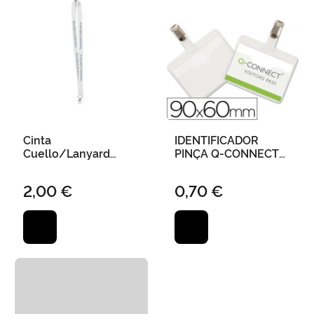
Cinta
IDENTIFICADOR
Cuello/Lanyard
PINÇA Q-CONNECT
Universitat de
60X90 MM
València Bicolor 2
2,00 €
0,70 €
Cms Blanco (Incluye
Identificador 10X9
Cms)