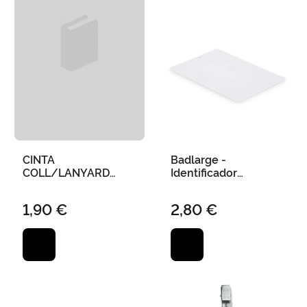
CINTA
Badlarge -
COLL/LANYARD
Identificador
"OBSERVATORI
Impresión Digital
ASTRONÒMIC"
para Lanyard 120 X
1,90 €
2,80 €
80 mm (100 Uds)