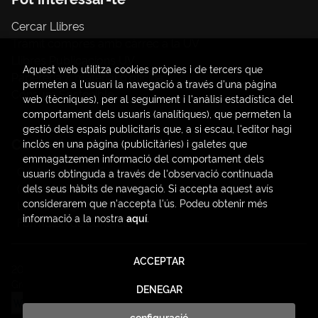
Cercar Llibres
Tràmit compres amb càrrec a la UV
Llibres Publicacions UV
Aquest web utilitza cookies pròpies i de tercers que
Papereria / material d'oficina
permeten a l'usuari la navegació a través d'una pàgina
Consum Sostenible
web (tècniques), per al seguiment i l'anàlisi estadística del
comportament dels usuaris (analítiques), que permeten la
gestió dels espais publicitaris que, a si escau, l'editor hagi
Contacte
inclòs en una pàgina (publicitàries) i galetes que
emmagatzemen informació del comportament dels
C/ Amadeo de Saboya, 4
usuaris obtinguda a través de l'observació continuada
(+34) 963828968
dels seus hàbits de navegació. Si accepta aquest avís
considerarem que n'accepta l'ús. Podeu obtenir més
latendauv@fundacio.es
informació a la nostra
aquí
.
Formulari de contacte
ACCEPTAR
2026 ©
LaTendaUV
. Tots els Drets Reservats |
Trevenque
Group
DENEGAR
configuració