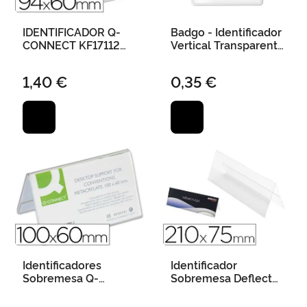
IDENTIFICADOR Q-
Badgo - Identificador
CONNECT KF17112
Vertical Transparente
CON CORDON PLA
7,5 cm X 12,5 cm.
OBERTURA LATERAL
1,40 €
0,35 €
94X60 MM
Identificadores
Identificador
Sobremesa Q-
Sobremesa Deflecto
Connect Metacrilato
Portanombre Din A5
Tamaño 100X60 mm
Doble Cara Pvc