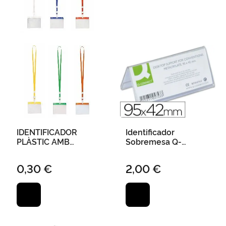
IDENTIFICADOR
Identificador
PLÀSTIC AMB
Sobremesa Q-
LANYARD MAES 11 X
Connect Metacrilato
58 MM
Tamaño 95X42 mm
0,30 €
2,00 €