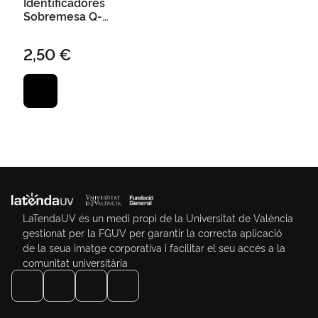
Identificadores
Sobremesa Q-
Connect Metacrilato
Tamaño 145X60 mm
2,50 €
LaTendaUV és un medi propi de la Universitat de València
gestionat per la FGUV per garantir la correcta aplicació
de la seua imatge corporativa i facilitar el seu accés a la
comunitat universitària