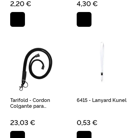
2,20 €
4,30 €
Ref. 5729
Flexible Horizontal
210X75X35 mm
Tarifold - Cordon
6415 - Lanyard Kunel
Colgante para
Identific Ador Tarifold
Textil con Llavero y
23,03 €
0,53 €
Mosqueton 43 cm
Negro Pack de 10
Unidades.