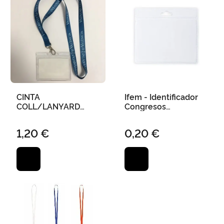
CINTA
Ifem - Identificador
COLL/LANYARD
Congresos
"UNIVERSITAT DE
Horizontal
VALÈNCIA" PET
1,20 €
0,20 €
RECICLATGE 1,5 CMS
BLAU MARÍ (INCLOU
IDENTIFICADOR