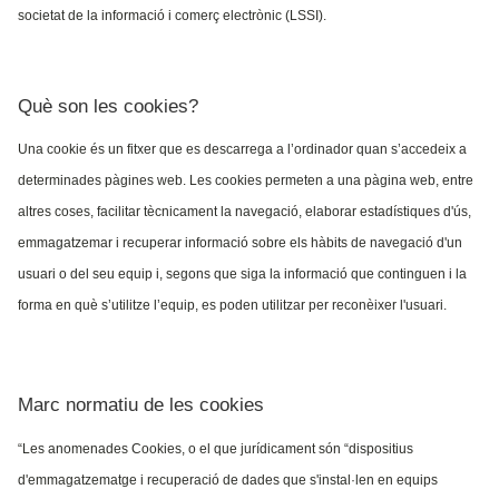
societat de la informació i comerç electrònic (LSSI).
Què son les cookies?
Una cookie és un fitxer que es descarrega a l’ordinador quan s’accedeix a
determinades pàgines web. Les cookies permeten a una pàgina web, entre
altres coses, facilitar tècnicament la navegació, elaborar estadístiques d'ús,
emmagatzemar i recuperar informació sobre els hàbits de navegació d'un
usuari o del seu equip i, segons que siga la informació que continguen i la
forma en què s’utilitze l’equip, es poden utilitzar per reconèixer l'usuari.
Marc normatiu de les cookies
“Les anomenades Cookies, o el que jurídicament són “dispositius
d'emmagatzematge i recuperació de dades que s'instal·len en equips