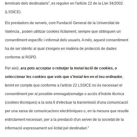
terminals dels destinataris”, es regulen en l'article 22 de la Llei 34/2002
(LSSICE).
Els prestadors de serveis, com Fundació General de la Universitat de
València., poden utilitzar cookies lícitament, sempre que obtinguen un
consentiment específic i informat dels usuaris. A més, aquest consentiment
ha de ser idèntic al qual s'exigeix en matèria de protecció de dades
conforme al RGPD.
Per això,
ara pots acceptar o rebutjar la instal·lació de cookies, o
seleccionar les cookies que vols que s'instal·len en el teu ordinador
,
tenint en compte que conforme a l'article 22 LSSICE no és necessari el
consentiment per al possible emmagatzematge o accés d'índole tècnica
(cookies tècniques) a la sola fi d'efectuar la transmissió d'una comunicació
per una xarxa de comunicacions electròniques o, en la mesura que resulte
estrictament necessari, per a la prestació d'un servei de la societat de la
informació expressament sol·licitat pel destinatari.”