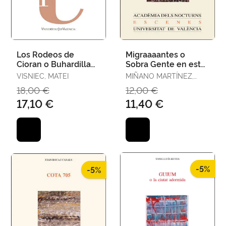
Los Rodeos de
Migraaaantes o
Cioran o Buhardilla
Sobra Gente en este
en París con Vistas a
Puto Barco o el Salón
VISNIEC, MATEI
MIÑANO MARTÍNEZ,
la Muerte/ el
de la Alambrada
EVELIO / VISNIEC,
18,00 €
12,00 €
Espectador
MATEI
17,10 €
11,40 €
-5%
-5%