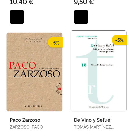
10,40 €
9,50 €
-5%
-5%
Paco Zarzoso
De Vino y Sefué
ZARZOSO, PACO
TOMÀS MARTÍNEZ,
ALEXANDRE