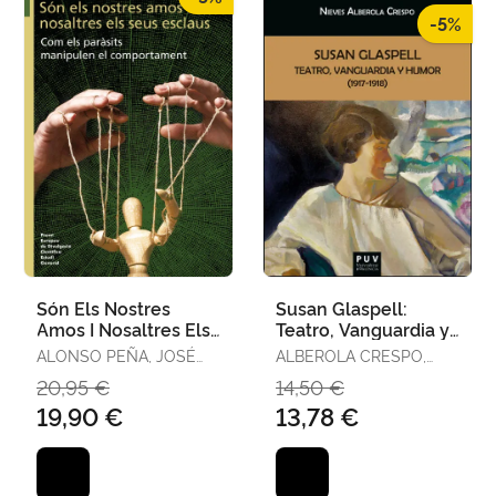
-5%
Són Els Nostres
Susan Glaspell:
Amos I Nosaltres Els
Teatro, Vanguardia y
Seus Esclaus
Humor (1917-1918)
ALONSO PEÑA, JOSÉ
ALBEROLA CRESPO,
RAMÓN
NIEVES
20,95 €
14,50 €
19,90 €
13,78 €