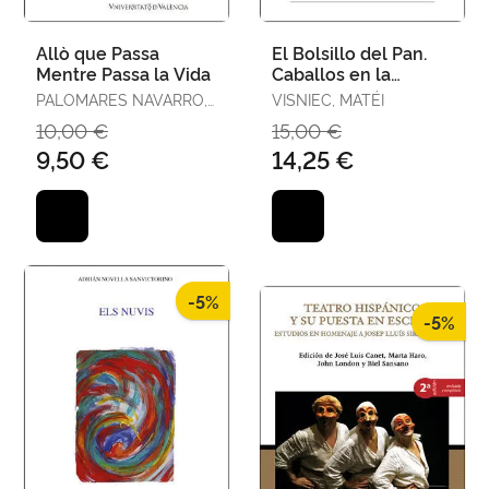
Allò que Passa
El Bolsillo del Pan.
Mentre Passa la Vida
Caballos en la
Ventana. La Araña en
PALOMARES NAVARRO,
VISNIEC, MATÉI
la Herida
ÓSCAR
10,00 €
15,00 €
9,50 €
14,25 €
-5%
-5%