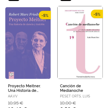
-5%
-5%
Proyecto Meitner.
Canción de
Una Historia de
Medianoche
Ciencia y Traición
AA.VV
PESET ORTS, LUIS
10,95 €
10,00 €