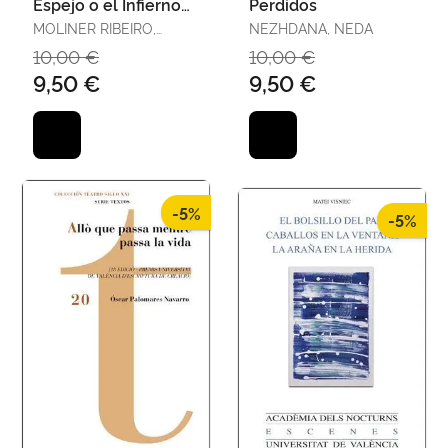
Espejo o el Infierno
Perdidos
Sabe a Dulce
MOLINER RIBEIRO,
NEZHDANA, NEDA
Navideño
AMANCAY
10,00 €
10,00 €
9,50 €
9,50 €
-5%
-5%