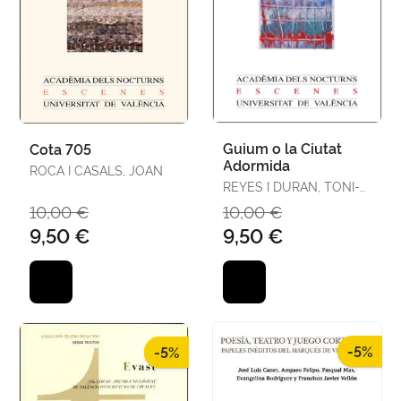
Guium o la Ciutat
Cota 705
Adormida
ROCA I CASALS, JOAN
REYES I DURAN, TONI-
LLUÍS
10,00 €
10,00 €
9,50 €
9,50 €
-5%
-5%