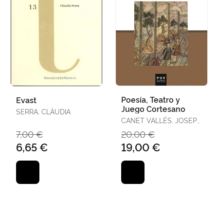
Poesía, Teatro y
Evast
Juego Cortesano
SERRA, CLÀUDIA
CANET VALLÉS, JOSEP
LLUÍS / FELIPO ORTS,
7,00 €
20,00 €
AMPARO / MAS,
6,65 €
19,00 €
PASQUAL / RODRÍGUEZ
CUADROS, EVANGELINA
/ VELLÓN, FRANCISCO
JAVIER