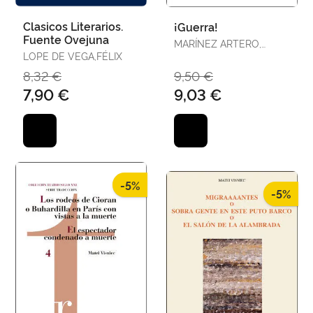
Clasicos Literarios.
¡Guerra!
Fuente Ovejuna
MARÍNEZ ARTERO,
LOPE DE VEGA,FÉLIX
ALBERT
8,32 €
9,50 €
7,90 €
9,03 €
-5%
-5%