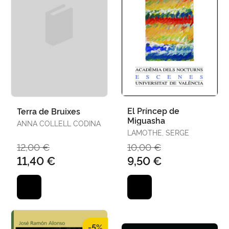
El Príncep de
Terra de Bruixes
Miguasha
ANNA COLLELL CODINA
LAMOTHE, SERGE
12,00 €
10,00 €
11,40 €
9,50 €
-5%