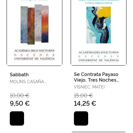
Se Contrata Payaso
Sabbath
Viejo, Tres Noches
MOLINS CASAÑA,
con Madox y Otras
MANUEL
VISNIEC, MATEI
Obras Cortas
10,00 €
15,00 €
9,50 €
14,25 €