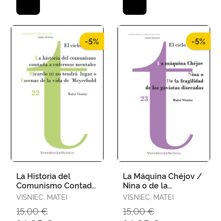
-5%
-5%
La Historia del
La Máquina Chéjov /
Comunismo Contada
Nina o de la
para Enfermos
Fragilidad de las
VISNIEC, MATEI
VISNIEC, MATEI
Mentales / Ricardo Iii
Gaviotas Disecadas
15,00 €
15,00 €
no Tendrá