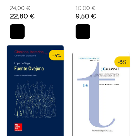
24,00 €
10,00 €
22,80 €
9,50 €
-5%
-5%