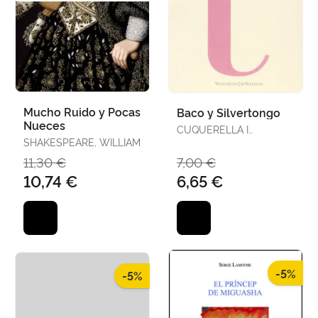
Mucho Ruido y Pocas
Baco y Silvertongo
Nueces
CUQUERELLA I
SHAKESPEARE, WILLIAM
MIRALLES, PAU
11,30 €
7,00 €
10,74 €
6,65 €
-5%
-5%