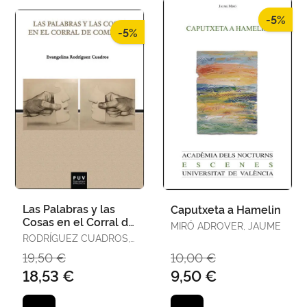
-5%
-5%
Las Palabras y las
Caputxeta a Hamelin
Cosas en el Corral de
MIRÓ ADROVER, JAUME
Comedias
RODRÍGUEZ CUADROS,
EVANGELINA
19,50 €
10,00 €
18,53 €
9,50 €