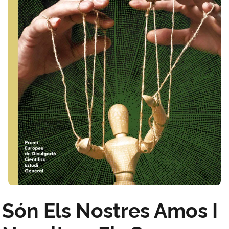
Són Els Nostres Amos I