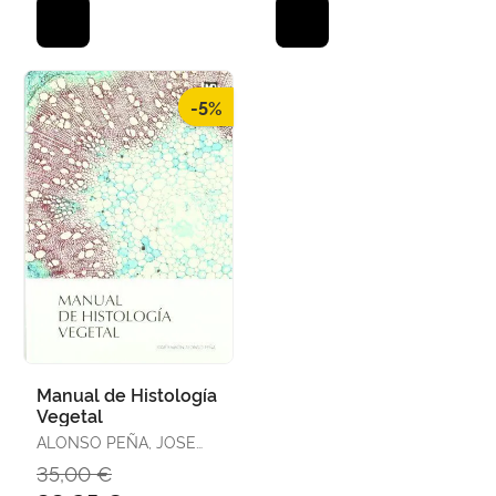
-5%
Manual de Histología
Vegetal
ALONSO PEÑA, JOSE
RAMON
35,00 €