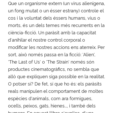
Que un organisme extern (un virus alienígena,
un fong mutat o un ésser estrany) controle el
cos i la voluntat dels éssers humans, vius o
morts, és un dels temes més recurrents en la
ciència-ficció. Un paràsit amb la capacitat
d'anihilar el nostre control corporal o
modificar les nostres accions ens aterreix. Per
sort, això només passa en la ficció: 'Alien',
'The Last of Us' o 'The Strain' només són
productes cinematogràfics, no sembla que
allò que expliquen siga possible en la realitat.
O potser sí? De fet, sí que ho és: els paràsits
reals manipulen el comportament de moltes
espècies d'animals, com ara formigues,
ocells, peixos, gats, hienes..., i també dels
humans. En aquest llibre s'explica, d'una