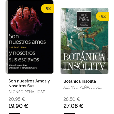
-5%
-5%
Son nuestros Amos y
Botánica Insólita
Nosotros Sus
ALONSO PEÑA, JOSÉ
Esclavos
ALONSO PEÑA, JOSÉ
RAMÓN
RAMÓN
20,95 €
28,50 €
19,90 €
27,08 €