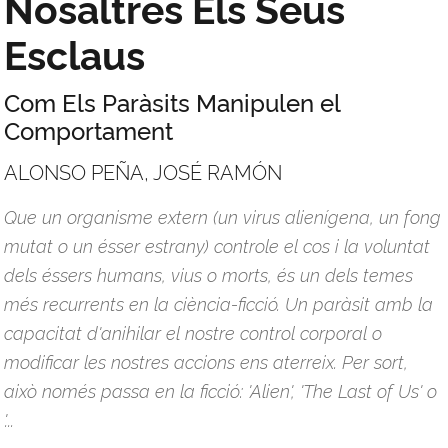
Nosaltres Els Seus
Esclaus
Com Els Paràsits Manipulen el
Comportament
ALONSO PEÑA, JOSÉ RAMÓN
Que un organisme extern (un virus alienígena, un fong
mutat o un ésser estrany) controle el cos i la voluntat
dels éssers humans, vius o morts, és un dels temes
més recurrents en la ciència-ficció. Un paràsit amb la
capacitat d'anihilar el nostre control corporal o
modificar les nostres accions ens aterreix. Per sort,
això només passa en la ficció: 'Alien', 'The Last of Us' o
'...