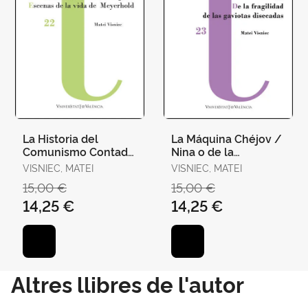
La Historia del
La Máquina Chéjov /
Comunismo Contada
Nina o de la
para Enfermos
Fragilidad de las
VISNIEC, MATEI
VISNIEC, MATEI
Mentales / Ricardo Iii
Gaviotas Disecadas
15,00 €
15,00 €
no Tendrá
14,25 €
14,25 €
Altres llibres de l'autor