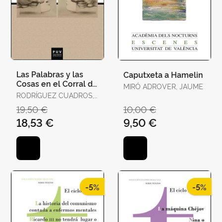
Las Palabras y las
Caputxeta a Hamelin
Cosas en el Corral de
MIRÓ ADROVER, JAUME
Comedias
RODRÍGUEZ CUADROS,
EVANGELINA
19,50 €
10,00 €
18,53 €
9,50 €
-5%
-5%