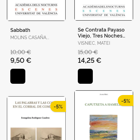
Se Contrata Payaso
Sabbath
Viejo, Tres Noches
MOLINS CASAÑA,
con Madox y Otras
MANUEL
VISNIEC, MATEI
Obras Cortas
10,00 €
15,00 €
9,50 €
14,25 €
-5%
-5%