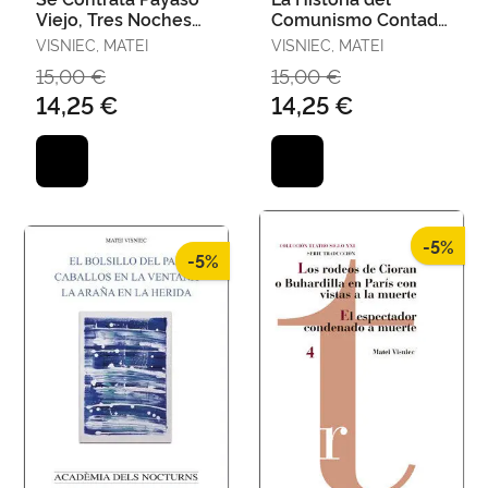
Viejo, Tres Noches
Comunismo Contada
con Madox y Otras
para Enfermos
VISNIEC, MATEI
VISNIEC, MATEI
Obras Cortas
Mentales / Ricardo Iii
15,00 €
15,00 €
no Tendrá
14,25 €
14,25 €
-5%
-5%