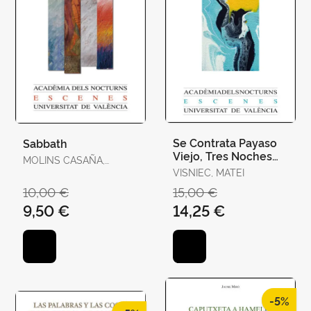
Se Contrata Payaso
Sabbath
Viejo, Tres Noches
MOLINS CASAÑA,
con Madox y Otras
MANUEL
VISNIEC, MATEI
Obras Cortas
10,00 €
15,00 €
9,50 €
14,25 €
-5%