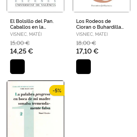
El Bolsillo del Pan.
Los Rodeos de
Caballos en la
Cioran o Buhardilla
Ventana. La Araña en
en París con Vistas a
VISNIEC, MATÉI
VISNIEC, MATEI
la Herida
la Muerte/ el
15,00 €
18,00 €
Espectador
14,25 €
17,10 €
-5%