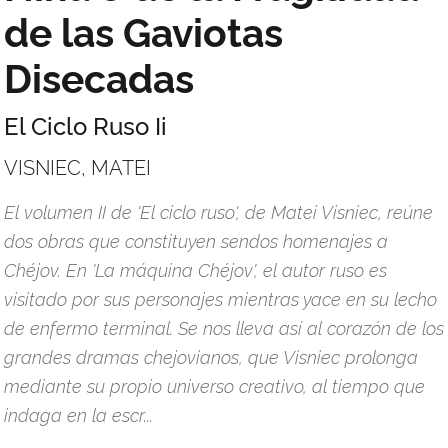
de las Gaviotas
Disecadas
El Ciclo Ruso Ii
VISNIEC, MATEI
El volumen II de 'El ciclo ruso', de Matei Visniec, reúne
dos obras que constituyen sendos homenajes a
Chéjov. En 'La máquina Chéjov', el autor ruso es
visitado por sus personajes mientras yace en su lecho
de enfermo terminal. Se nos lleva así al corazón de los
grandes dramas chejovianos, que Visniec prolonga
mediante su propio universo creativo, al tiempo que
indaga en la escr...