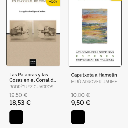
-5%
Las Palabras y las
Caputxeta a Hamelin
Cosas en el Corral de
MIRÓ ADROVER, JAUME
Comedias
RODRÍGUEZ CUADROS,
EVANGELINA
19,50 €
10,00 €
18,53 €
9,50 €