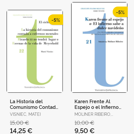
-5%
-5%
La Historia del
Karen Frente Al
Comunismo Contada
Espejo o el Infierno
para Enfermos
Sabe a Dulce
VISNIEC, MATEI
MOLINER RIBEIRO,
Mentales / Ricardo Iii
Navideño
AMANCAY
15,00 €
10,00 €
no Tendrá
14,25 €
9,50 €