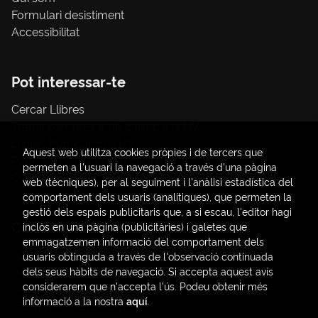
Formulari desistiment
Accessibilitat
Pot interessar-te
Cercar Llibres
Tràmit compres amb càrrec a la UV
Llibres Publicacions UV
Aquest web utilitza cookies pròpies i de tercers que
Papereria / material d'oficina
permeten a l'usuari la navegació a través d'una pàgina
Consum Sostenible
web (tècniques), per al seguiment i l'anàlisi estadística del
comportament dels usuaris (analítiques), que permeten la
gestió dels espais publicitaris que, a si escau, l'editor hagi
Contacte
inclòs en una pàgina (publicitàries) i galetes que
emmagatzemen informació del comportament dels
C/ Amadeo de Saboya, 4
usuaris obtinguda a través de l'observació continuada
(+34) 963828968
dels seus hàbits de navegació. Si accepta aquest avís
considerarem que n'accepta l'ús. Podeu obtenir més
latendauv@fundacio.es
informació a la nostra
aquí
.
Formulari de contacte