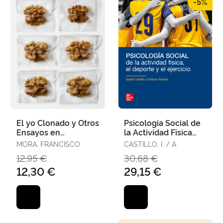
-5%
El yo Clonado y Otros
Psicologia Social de
Ensayos en
la Actividad Fisica
Neurociencia
(Pack)
MORA, FRANCISCO
CASTILLO, I. / A
12,95 €
30,68 €
12,30 €
29,15 €