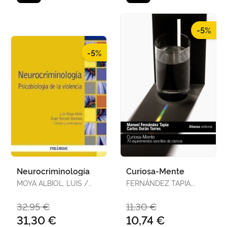
-5%
-5%
Neurocriminología
Curiosa-Mente
MOYA ALBIOL, LUIS /
FERNÁNDEZ TAPIA,
ROMERO MARTÍNEZ,
MANUEL / DURÁN
ÁNGEL
TORRES, CARLOS
32,95 €
11,30 €
31,30 €
10,74 €