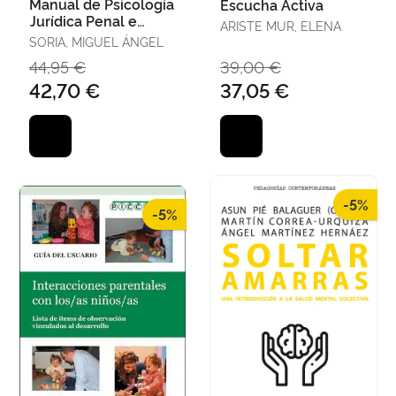
Manual de Psicología
Escucha Activa
Jurídica Penal e
ARISTE MUR, ELENA
Investigación
SORIA, MIGUEL ÁNGEL
Criminal
44,95 €
39,00 €
42,70 €
37,05 €
-5%
-5%