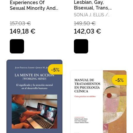
Lesbian, Gay,
Experiences Of
Bisexual, Trans,
Sexual Minority And
Intersex, And Queer
Gender Diverse
SONJA J. ELLIS /
Psychology
Individuals In
DAMIEN W. RIGGS /
157,03 €
149,50 €
Romantic Relati
ELIZABETH PEEL
149,18 €
142,03 €
-5%
-5%