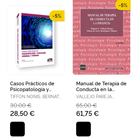
-5%
-5%
Casos Prácticos de
Manual de Terapia de
Psicopatología y
Conducta en la
Psicología Criminal y
Infancia
TIFFON NONIS, BERNAT-
VALLEJO PAREJA,
Forense
NOËL / GONZÁLEZ
MIGUEL ÁNGEL /
30,00 €
65,00 €
FERNÁNDEZ, JORGE
RODRÍGUEZ MUÑOZ,
28,50 €
61,75 €
MARÍA DE LA FE