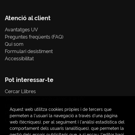
Atenció al client
Avantatges UV
Preguntes freqüents (FAQ)
Qui som
Formulari desistiment
Accessibilitat
Pot interessar-te
Cercar Llibres
Tràmit compres amb càrrec a la UV
Llibres Publicacions UV
Aquest web utilitza cookies pròpies i de tercers que
Papereria / material d'oficina
permeten a l'usuari la navegació a través d'una pàgina
Consum Sostenible
web (tècniques), per al seguiment i l'anàlisi estadística del
comportament dels usuaris (analítiques), que permeten la
gestió dels espais publicitaris que, a si escau, l'editor hagi