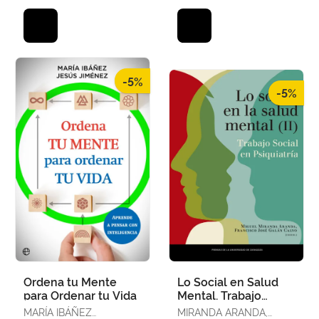
-5%
-5%
Ordena tu Mente
Lo Social en Salud
para Ordenar tu Vida
Mental. Trabajo
Social en Psiquiatría.
MARÍA IBÁÑEZ
MIRANDA ARANDA,