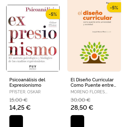
-5%
-5%
Psicoanálisis del
El Diseño Curricular
Expresionismo
Como Puente entre
Universidad y
PFISTER, OSKAR
MORENO FLORES,
Sociedad
JOAQUÍN
15,00 €
30,00 €
14,25 €
28,50 €