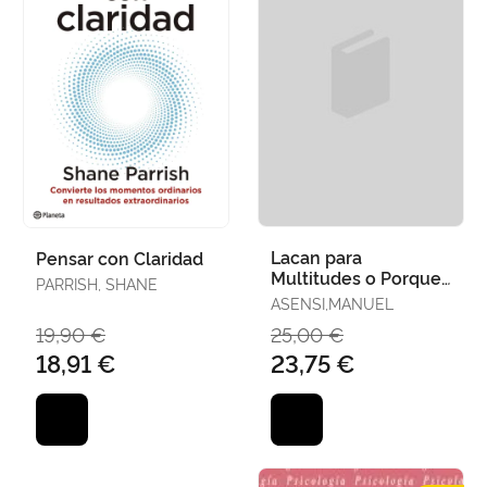
Lacan para
Pensar con Claridad
Multitudes o Porque
PARRISH, SHANE
no se Puede Vivir sin
ASENSI,MANUEL
Lacan
19,90 €
25,00 €
18,91 €
23,75 €