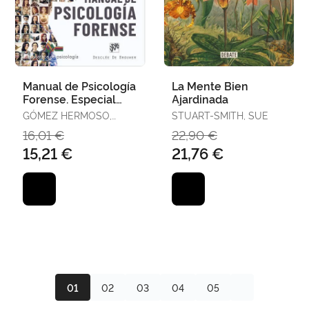
Manual de Psicología
La Mente Bien
Forense. Especial
Ajardinada
Mención a la
GÓMEZ HERMOSO,
STUART-SMITH, SUE
Regulación del
MARÍA DEL ROCÍO
16,01 €
22,90 €
Trabajo de la
15,21 €
21,76 €
01
02
03
04
05