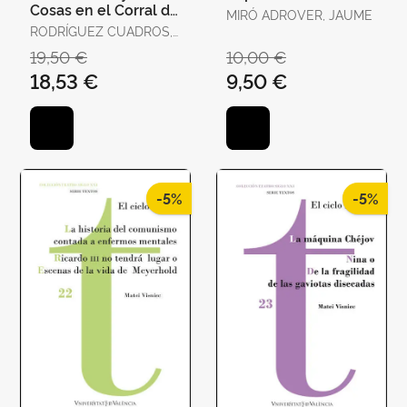
Cosas en el Corral de
MIRÓ ADROVER, JAUME
Comedias
RODRÍGUEZ CUADROS,
EVANGELINA
19,50 €
10,00 €
18,53 €
9,50 €
-5%
-5%