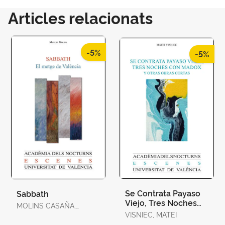
Articles relacionats
-5%
-5%
Se Contrata Payaso
Sabbath
Viejo, Tres Noches
MOLINS CASAÑA,
con Madox y Otras
MANUEL
VISNIEC, MATEI
Obras Cortas