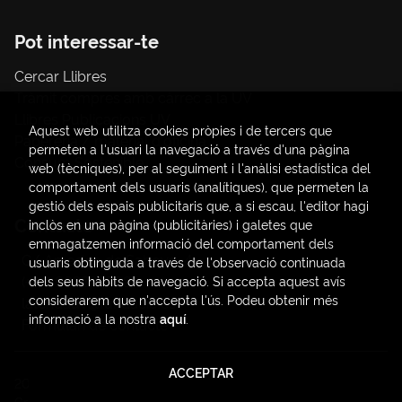
Pot interessar-te
Cercar Llibres
Tràmit compres amb càrrec a la UV
Llibres Publicacions UV
Aquest web utilitza cookies pròpies i de tercers que
Papereria / material d'oficina
permeten a l'usuari la navegació a través d'una pàgina
Consum Sostenible
web (tècniques), per al seguiment i l'anàlisi estadística del
comportament dels usuaris (analítiques), que permeten la
gestió dels espais publicitaris que, a si escau, l'editor hagi
Contacte
inclòs en una pàgina (publicitàries) i galetes que
emmagatzemen informació del comportament dels
C/ Amadeo de Saboya, 4
usuaris obtinguda a través de l'observació continuada
(+34) 963828968
dels seus hàbits de navegació. Si accepta aquest avís
considerarem que n'accepta l'ús. Podeu obtenir més
latendauv@fundacio.es
informació a la nostra
aquí
.
Formulari de contacte
ACCEPTAR
2026 ©
LaTendaUV
. Tots els Drets Reservats |
Trevenque
Group