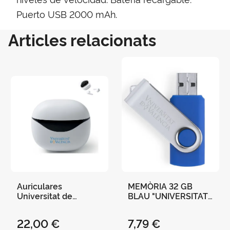
Puerto USB 2000 mAh.
Articles relacionats
Auriculares
MEMÒRIA 32 GB
Universitat de
BLAU "UNIVERSITAT
València
DE VALÈNCIA"
Blanco/Negro
22,00 €
7,79 €
Bluetooth con Base