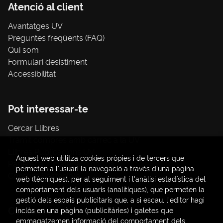
Atenció al client
Avantatges UV
Preguntes freqüents (FAQ)
Qui som
Formulari desistiment
Accessibilitat
Pot interessar-te
Cercar Llibres
Tràmit compres amb càrrec a la UV
Llibres Publicacions UV
Aquest web utilitza cookies pròpies i de tercers que
Papereria / material d'oficina
permeten a l'usuari la navegació a través d'una pàgina
Consum Sostenible
web (tècniques), per al seguiment i l'anàlisi estadística del
comportament dels usuaris (analítiques), que permeten la
gestió dels espais publicitaris que, a si escau, l'editor hagi
Contacte
inclòs en una pàgina (publicitàries) i galetes que
emmagatzemen informació del comportament dels