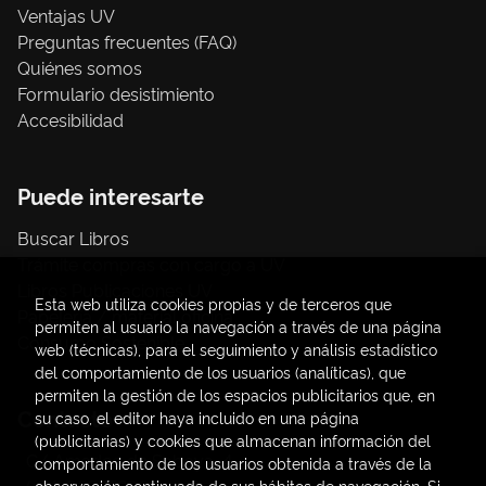
Ventajas UV
Preguntas frecuentes (FAQ)
Quiénes somos
Formulario desistimiento
Accesibilidad
Puede interesarte
Buscar Libros
Trámite compras con cargo a UV
Libros Publicaciones UV
Esta web utiliza cookies propias y de terceros que
Papelería / material oficina
permiten al usuario la navegación a través de una página
Consumo Sostenible
web (técnicas), para el seguimiento y análisis estadístico
del comportamiento de los usuarios (analíticas), que
permiten la gestión de los espacios publicitarios que, en
Contacto
su caso, el editor haya incluido en una página
(publicitarias) y cookies que almacenan información del
C/ Amadeo de Saboya, 4
comportamiento de los usuarios obtenida a través de la
observación continuada de sus hábitos de navegación. Si