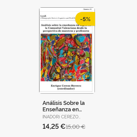
-5%
Análisis Sobre la
Enseñanza en
Inglés en la
INADOR) CEREZO
Comunitat
HERRERO, ENRIQUE
14,25 €
15,00 €
Valenciana Desde
(COORD
la Perspe