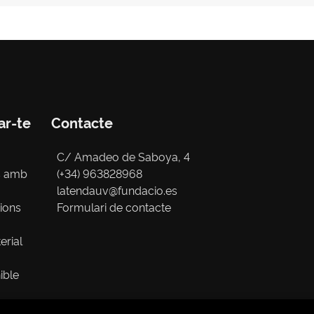
ar-te
Contacte
C/ Amadeo de Saboya, 4
s amb
(+34) 963828968
latendauv@fundacio.es
cions
Formulari de contacte
erial
ible