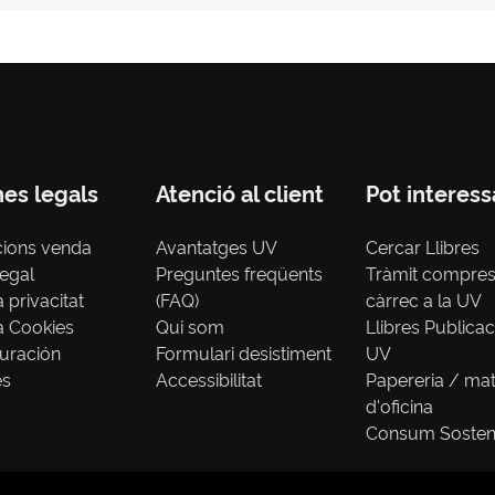
nes legals
Atenció al client
Pot interess
cions venda
Avantatges UV
Cercar Llibres
legal
Preguntes freqüents
Tràmit compre
a privacitat
(FAQ)
càrrec a la UV
ca Cookies
Qui som
Llibres Publica
uración
Formulari desistiment
UV
es
Accessibilitat
Papereria / mat
d'oficina
Consum Sosten