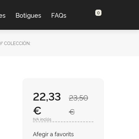
0
es
Botigues
FAQs
// COLECCIÓN:
22,33
23,50
€
€
IVA inclós
Afegir a favorits