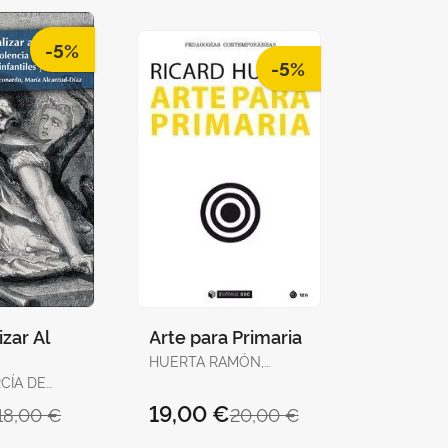
-5%
-5%
zar Al
Arte para Primaria
HUERTA RAMÓN,
RICARD
CÍA DE
, JUAN
19,00 €
18,00 €
20,00 €
A