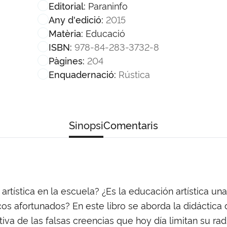
Paraninfo
Editorial:
2015
Any d'edició:
Educació
Matèria:
978-84-283-3732-8
ISBN:
204
Pàgines:
Rústica
Enquadernació:
Sinopsi
Comentaris
tística en la escuela? ¿Es la educación artística una 
s afortunados? En este libro se aborda la didáctica d
va de las falsas creencias que hoy día limitan su rad