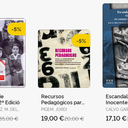
-5%
-5%
de
Recursos
Escandali
2ª Edició
Pedagógicos para
Inocente
la Intervención
Z, M. DEL
PIGEM, JORDI
CALVO GAR
Socioeducativa en
LEONARDO
19,00 €
17,10 €
35,00 €
20,00 €
LANCA
Contextos
JOSÉ / ALCANTUD
DÍAZ, MARÍ
Intercultu