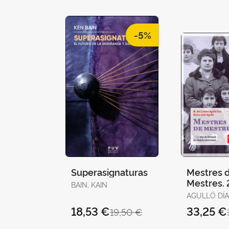
-5%
Superasignaturas
Mestres 
Mestres. 
BAIN, KAIN
AGULLÓ DÍA
CARMEN / JUAN
18,53 €
33,25 €
19,50 €
AGULLÓ, B