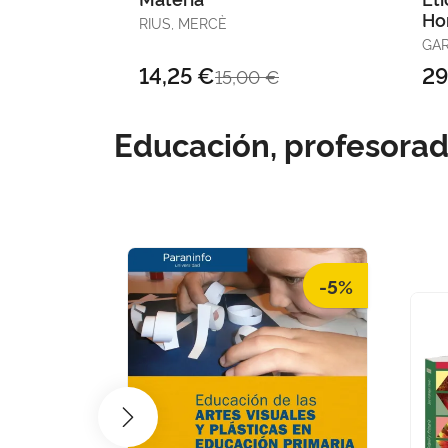
Ho
RIUS, MERCÈ
Co
GAR
LOZ
14,25 €
29
15,00 €
/ MARTÍNEZ NAVARRO, EMILIO
/ 
Educación, profesorad
-5%