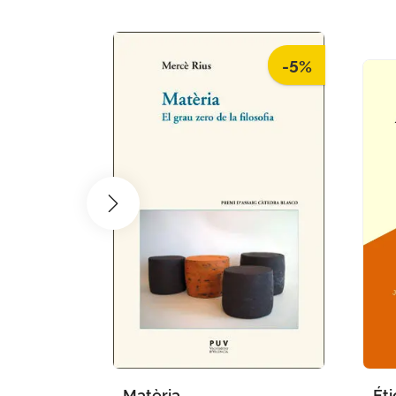
-5%
Matèria
Éti