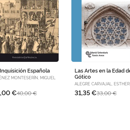
Inquisición Española
Las Artes en la Edad d
Gótico
ÉNEZ MONTESERÍN, MIGUEL
ALEGRE CARVAJAL, ESTHER 
MONTEIRA ARIAS, INÉS / PERLA
,00 €
31,35 €
40,00 €
33,00 €
DE LAS PARRAS, ANTONIO