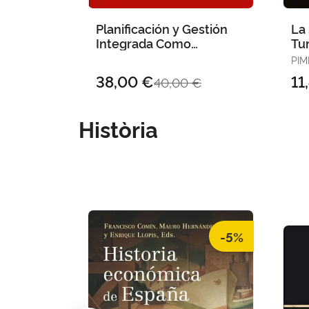
Planificación y Gestión
La 
Integrada Como
Tur
Respuesta
Índ
PIM
Am
DAN
38,00 €
11
40,00 €
Història
-5%