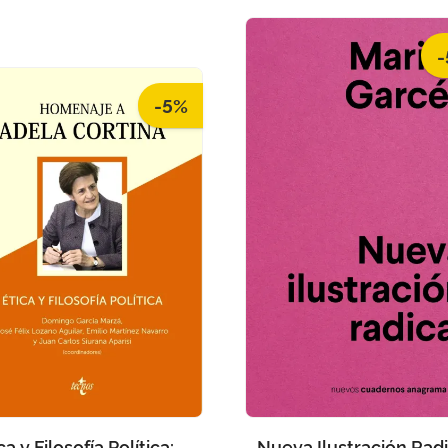
-
-5%
ca y Filosofía Política:
Nueva Ilustración Radi