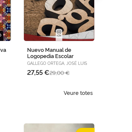
iva
Nuevo Manual de
Didáctic
Logopedia Escolar
Español
Primaria
RÍA
GALLEGO ORTEGA, JOSÉ LUIS
FERNÁNDEZ
27,55 €
28,03 
29,00 €
Veure totes