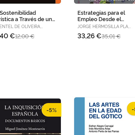
Sostenibilidad
Estrategias para el
ística a Través de un
Empleo Desde el
ice Sintético
Territorio Valenciano
ENTEL DE OLIVEIRA,
JORGE HERMOSILLA PLA,
parado en los 17 o
IELLE
COORD.
,40 €
33,26 €
12,00 €
35,01 €
-
-5%