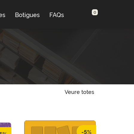
0
es
Botigues
FAQs
Veure totes
-5%
5%