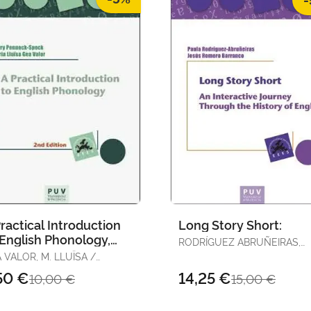
ractical Introduction
Long Story Short:
 English Phonology,
RODRÍGUEZ ABRUÑEIRAS,
. Edition
PAULA / ROMERO BARRANCO,
 VALOR, M. LLUÏSA /
JESÚS
NOCK SPECK, BARRY
50 €
14,25 €
10,00 €
15,00 €