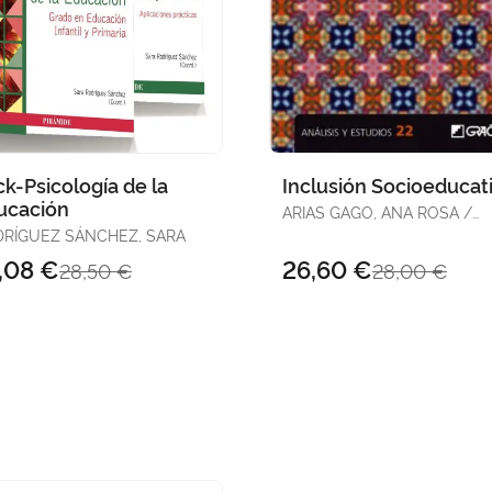
k-Psicología de la
Inclusión Socioeducat
ucación
ARIAS GAGO, ANA ROSA /
ARISTIZABAL LLORENTE, MA
RÍGUEZ SÁNCHEZ, SARA
PI / ARROYO GONZÁLEZ, MARÍA
,08 €
26,60 €
28,50 €
28,00 €
JOSE / ALONSO SÁEZ, ISRAEL /
ALMAZÁN SANZ, SARA /
ARAGUÁS URKIDI, ENARA /
AXPE S