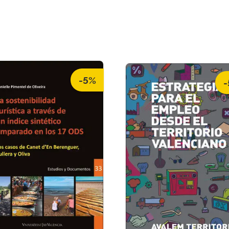
-5%
-