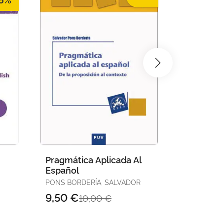
Pragmática Aplicada Al
Introduc
Español
Aleman
PONS BORDERÍA, SALVADOR
ROBLES I 
9,50 €
11,40 
10,00 €