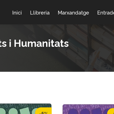
Inici
Llibreria
Marxandatge
Entrad
ts i Humanitats
-5%
-