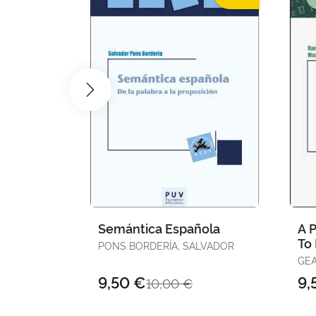
Semántica Española
A P
To
PONS BORDERÍA, SALVADOR
2Nd
GEA
PEN
9,50 €
9,
10,00 €