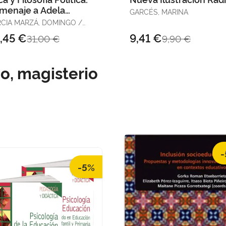
menaje a Adela
GARCÉS, MARINA
rtina
CIA MARZÁ, DOMINGO /
ANO AGUILAR, JOSÉ FÉLIX
,45 €
9,41 €
31,00 €
9,90 €
SIURANA APARISI, JUA
o, magisterio
-
-5%