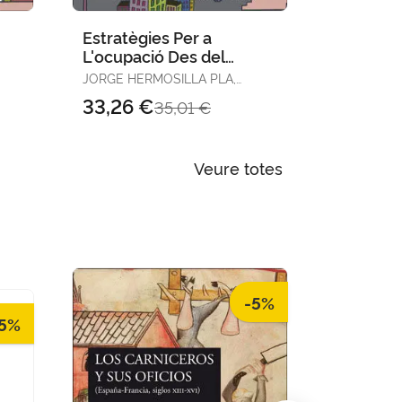
Estratègies Per a
Recursos
L'ocupació Des del
Turístic
Territori Valencià
JORGE HERMOSILLA PLA,
AA.VV.
COORD.
33,26 €
47,03 
35,01 €
Veure totes
-5%
5%