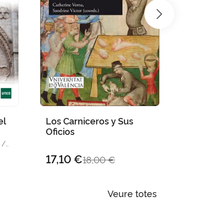
el
Los Carniceros y Sus
Postgue
Oficios
JUDT, TO
/
17,10 €
31,26 
18,00 €
Veure totes