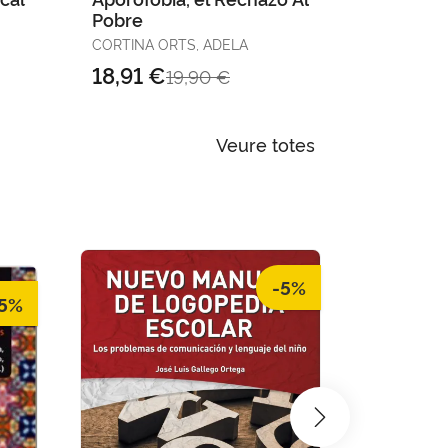
Pobre
SÁNCHEZ M
MATEU AL
CORTINA ORTS, ADELA
18,91 €
42,28 
19,90 €
Veure totes
-5%
5%