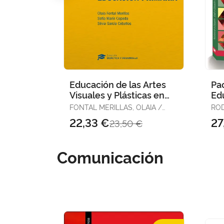
Educación de las Artes
Pac
Visuales y Plásticas en
Ed
Educación Primaria //
FONTAL MERILLAS, OLAIA /
ROD
Colección:
MARTÍN CEPEDA , SOFÍA /
22,33 €
27
23,50 €
GARCÍA CEBALLOS , SILVIA
Comunicación