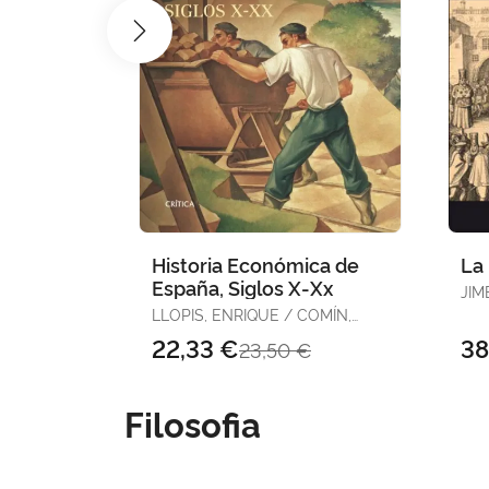
Historia Económica de
La 
España, Siglos X-Xx
JIM
LLOPIS, ENRIQUE / COMÍN,
FRANCISCO / HERNÁNDEZ,
22,33 €
38
23,50 €
MAURO
Filosofia