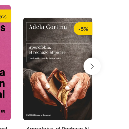
5%
-5%
cal
Aporofobia, el Rechazo Al
Filosofia