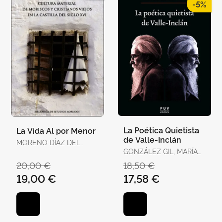
-5%
La Poética Quietista
La Vida Al por Menor
de Valle-Inclán
MORENO DÍAZ DEL
CAMPO, FRANCISCO J.
GONZÁLEZ GIL, MARÍA
ISABEL
20,00 €
18,50 €
19,00 €
17,58 €