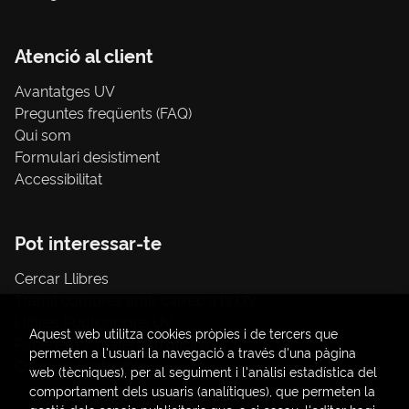
Atenció al client
Avantatges UV
Preguntes freqüents (FAQ)
Qui som
Formulari desistiment
Accessibilitat
Pot interessar-te
Cercar Llibres
Tràmit compres amb càrrec a la UV
Llibres Publicacions UV
Aquest web utilitza cookies pròpies i de tercers que
Papereria / material d'oficina
permeten a l'usuari la navegació a través d'una pàgina
Consum Sostenible
web (tècniques), per al seguiment i l'anàlisi estadística del
comportament dels usuaris (analítiques), que permeten la