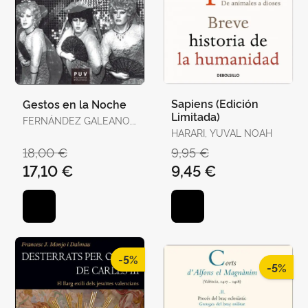
Sapiens (Edición
Gestos en la Noche
Limitada)
FERNÁNDEZ GALEANO,
JAVIER
HARARI, YUVAL NOAH
18,00 €
9,95 €
17,10 €
9,45 €
-5%
-5%