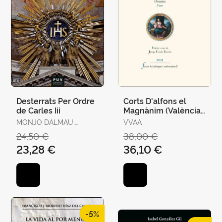
Desterrats Per Ordre
Corts D'alfons el
de Carles Iii
Magnànim (València,
1417-1418) Ii
MONJO DALMAU,
VVAA
FRANCESC-JOAN
24,50 €
38,00 €
23,28 €
36,10 €
-5%