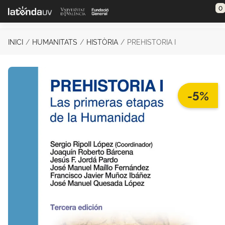
Saltar al contenido principal
0
INICI
HUMANITATS
HISTÒRIA
PREHISTORIA I
-5%