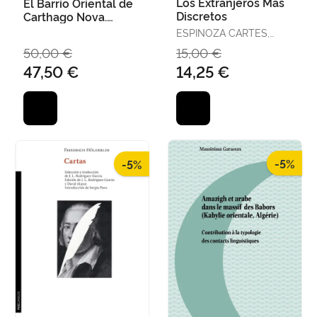
Los Extranjeros Más
El Barrio Oriental de
Discretos
Carthago Nova.
Volumen I.
ESPINOZA CARTES,
CAROLINA
50,00 €
15,00 €
47,50 €
14,25 €
-5%
-5%