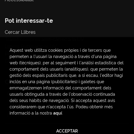
Pot interessar-te
Cercar Llibres
Tràmit compres amb càrrec a la UV
Llibres Publicacions UV
Aquest web utilitza cookies pròpies i de tercers que
Papereria / material d'oficina
permeten a l'usuari la navegació a través d'una pàgina
Consum Sostenible
web (tècniques), per al seguiment i l'anàlisi estadística del
comportament dels usuaris (analítiques), que permeten la
gestió dels espais publicitaris que, a si escau, l'editor hagi
Contacte
inclòs en una pàgina (publicitàries) i galetes que
emmagatzemen informació del comportament dels
C/ Amadeo de Saboya, 4
usuaris obtinguda a través de l'observació continuada
(+34) 963828968
dels seus hàbits de navegació. Si accepta aquest avís
considerarem que n'accepta l'ús. Podeu obtenir més
latendauv@fundacio.es
informació a la nostra
aquí
.
Formulari de contacte
ACCEPTAR