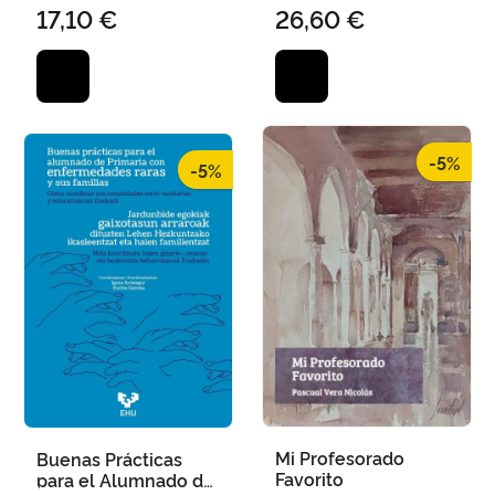
17,10 €
26,60 €
GUTIÉRREZ, LUCÍA /
RAMOS, EMILIANA /
VILLACORTA MACHO,
CONSUELO / GALDÓS
MONFORT, ANA / DÍAZ
DE DUR
-5%
-5%
Mi Profesorado
Buenas Prácticas
Favorito
para el Alumnado de