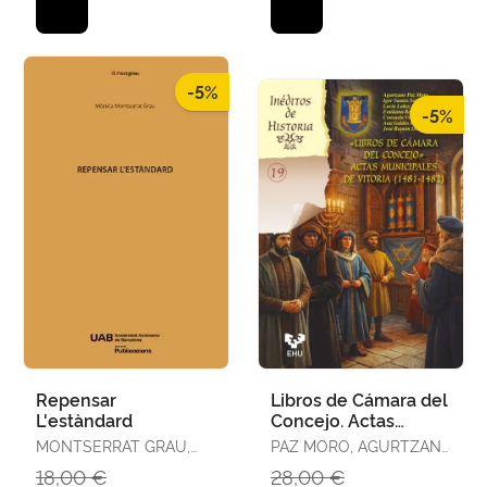
-5%
-5%
Repensar
Libros de Cámara del
L'estàndard
Concejo. Actas
Municipales de
MONTSERRAT GRAU,
PAZ MORO, AGURTZANE
Vitoria (1481-1482)
MÒNICA
/ SANTOS SALAZAR,
18,00 €
28,00 €
IGOR / LAHOZ