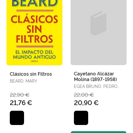
Cayetano Alcázar
Clásicos sin Filtros
Molina (1897-1958)
BEARD, MARY
EGEA BRUNO, PEDRO
MARIA
22,90 €
22,00 €
21,76 €
20,90 €