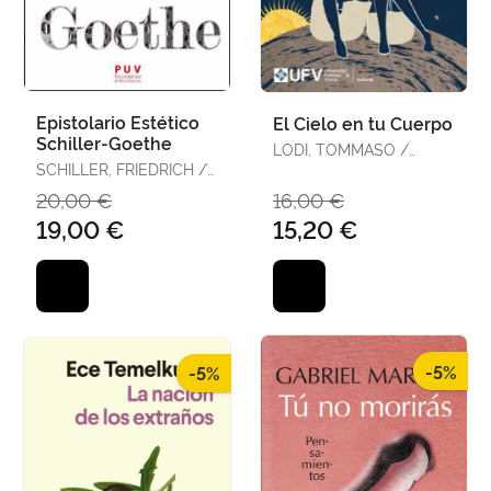
Epistolario Estético
El Cielo en tu Cuerpo
Schiller-Goethe
LODI, TOMMASO /
SCHILLER, FRIEDRICH /
CAVICCHI, GIULIA
GOETHE, JOHANN
20,00 €
16,00 €
WOLFGANG
19,00 €
15,20 €
-5%
-5%