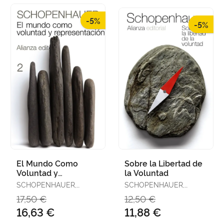
-5%
-5%
El Mundo Como
Sobre la Libertad de
Voluntad y
la Voluntad
Representación, 2
SCHOPENHAUER,
SCHOPENHAUER,
ARTHUR
ARTHUR
17,50 €
12,50 €
16,63 €
11,88 €