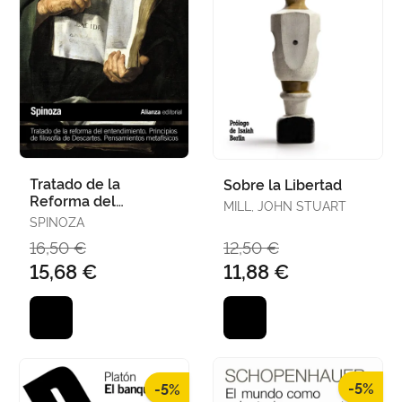
Tratado de la
Sobre la Libertad
Reforma del
MILL, JOHN STUART
Entendimiento.
SPINOZA
Principios de
16,50 €
12,50 €
Filosofía de
15,68 €
11,88 €
Descartes. P
-5%
-5%