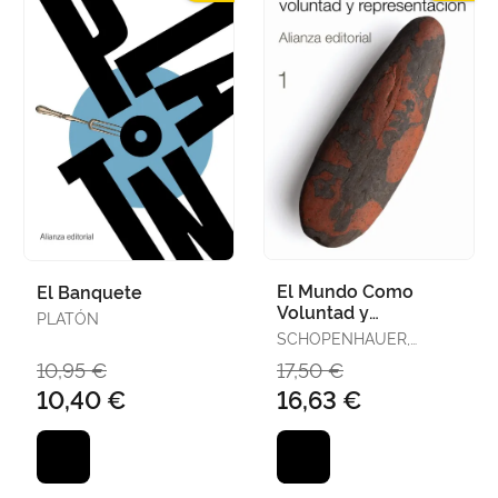
El Mundo Como
El Banquete
Voluntad y
PLATÓN
Representación, 1
SCHOPENHAUER,
ARTHUR
10,95 €
17,50 €
10,40 €
16,63 €