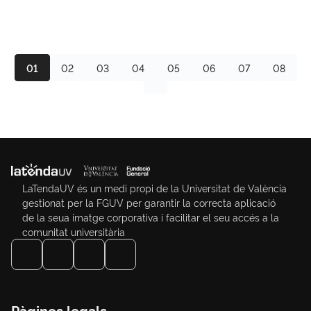
01
02
03
04
05
06
07
08
LaTendaUV és un medi propi de la Universitat de València
gestionat per la FGUV per garantir la correcta aplicació
de la seua imatge corporativa i facilitar el seu accés a la
comunitat universitària
Pàgines legals