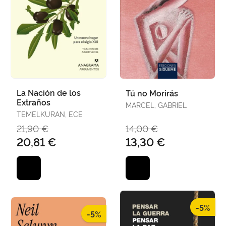
La Nación de los
Tú no Morirás
Extraños
MARCEL, GABRIEL
TEMELKURAN, ECE
21,90 €
14,00 €
20,81 €
13,30 €
-5%
-5%