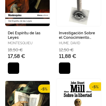
Del Espíritu de las
Investigación Sobre
Leyes
el Conocimiento
Humano
MONTESQUIEU
HUME, DAVID
18,50 €
12,50 €
17,58 €
11,88 €
-5%
-5%