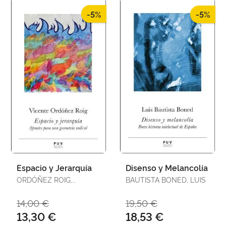
-5%
-5%
Espacio y Jerarquía
Disenso y Melancolía
ORDÓÑEZ ROIG,
BAUTISTA BONED, LUIS
VICENTE
14,00 €
19,50 €
13,30 €
18,53 €