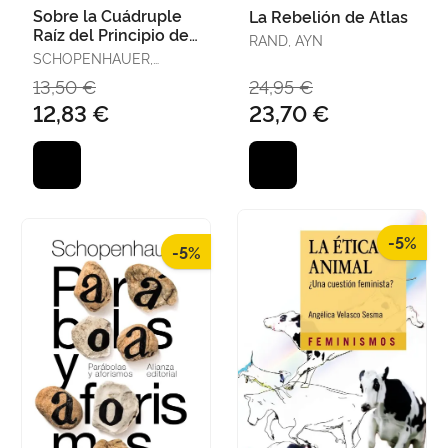
Sobre la Cuádruple
La Rebelión de Atlas
Raíz del Principio de
RAND, AYN
Razón Suficiente
SCHOPENHAUER,
ARTHUR
13,50 €
24,95 €
12,83 €
23,70 €
-5%
-5%