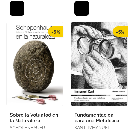
-5%
-5%
Sobre la Voluntad en
Fundamentación
la Naturaleza
para una Metafísica
de las Costumbres
SCHOPENHAUER,
KANT, IMMANUEL
ARTHUR