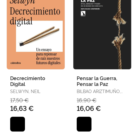
Decrecimiento
Pensar la Guerra,
Digital
Pensar la Paz
SELWYN, NEIL
BILBAO ARIZTIMUÑO,
KEPA
17,50 €
16,90 €
16,63 €
16,06 €