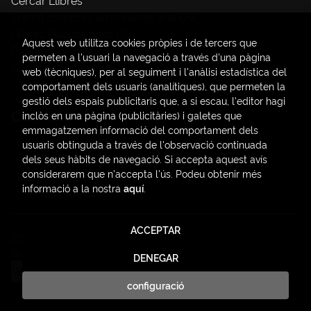
Cercar Llibres
Tràmit compres amb càrrec a la UV
Llibres Publicacions UV
Aquest web utilitza cookies pròpies i de tercers que
Papereria / material d'oficina
permeten a l'usuari la navegació a través d'una pàgina
Consum Sostenible
web (tècniques), per al seguiment i l'anàlisi estadística del
comportament dels usuaris (analítiques), que permeten la
gestió dels espais publicitaris que, a si escau, l'editor hagi
Contacte
inclòs en una pàgina (publicitàries) i galetes que
emmagatzemen informació del comportament dels
C/ Amadeo de Saboya, 4
usuaris obtinguda a través de l'observació continuada
(+34) 963828968
dels seus hàbits de navegació. Si accepta aquest avís
considerarem que n'accepta l'ús. Podeu obtenir més
latendauv@fundacio.es
informació a la nostra
aquí
.
Formulari de contacte
ACCEPTAR
2026 ©
LaTendaUV
. Tots els Drets Reservats |
Trevenque
Group
DENEGAR
configuració