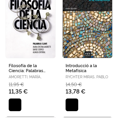
Filosofía de la
Introducció a la
Ciencia: Palabras
Metafísica
Clave
AMORETTI, MARÍA
RYCHTER MIRAS, PABLO
CRISTINA / SERPICO,
11,95 €
14,50 €
DAVIDE
11,35 €
13,78 €