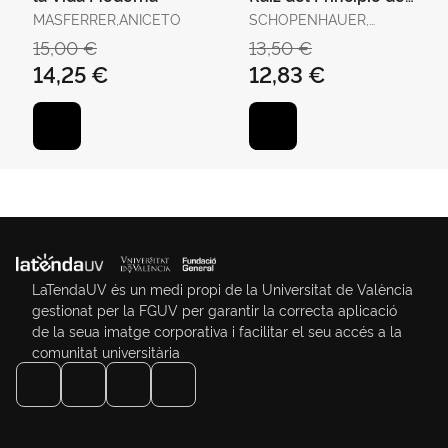
Razón Suficiente
MASFERRER,ANICETO
SCHOPENHAUER,
ARTHUR
15,00 €
13,50 €
14,25 €
12,83 €
LaTendaUV és un medi propi de la Universitat de València
gestionat per la FGUV per garantir la correcta aplicació
de la seua imatge corporativa i facilitar el seu accés a la
comunitat universitària