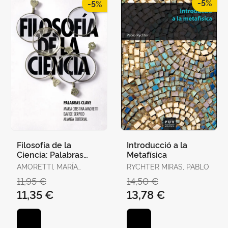
-5%
-5%
Filosofía de la
Introducció a la
Ciencia: Palabras
Metafísica
Clave
AMORETTI, MARÍA
RYCHTER MIRAS, PABLO
CRISTINA / SERPICO,
11,95 €
14,50 €
DAVIDE
11,35 €
13,78 €