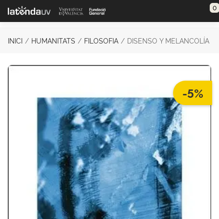
Saltar al contenido principal
0
INICI
HUMANITATS
FILOSOFIA
DISENSO Y MELANCOLÍA
-5%