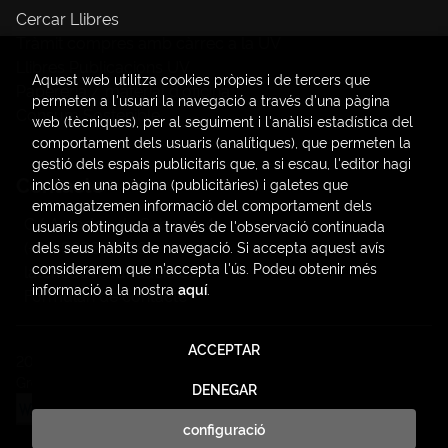
Cercar Llibres
Tràmit compres amb càrrec a la UV
Llibres Publicacions UV
Aquest web utilitza cookies pròpies i de tercers que
Papereria / material d'oficina
permeten a l'usuari la navegació a través d'una pàgina
Consum Sostenible
web (tècniques), per al seguiment i l'anàlisi estadística del
comportament dels usuaris (analítiques), que permeten la
gestió dels espais publicitaris que, a si escau, l'editor hagi
Contacte
inclòs en una pàgina (publicitàries) i galetes que
emmagatzemen informació del comportament dels
C/ Amadeo de Saboya, 4
usuaris obtinguda a través de l'observació continuada
(+34) 963828968
dels seus hàbits de navegació. Si accepta aquest avís
considerarem que n'accepta l'ús. Podeu obtenir més
latendauv@fundacio.es
informació a la nostra
aquí
.
Formulari de contacte
ACCEPTAR
2026 ©
LaTendaUV
. Tots els Drets Reservats |
Trevenque
Group
DENEGAR
configuració