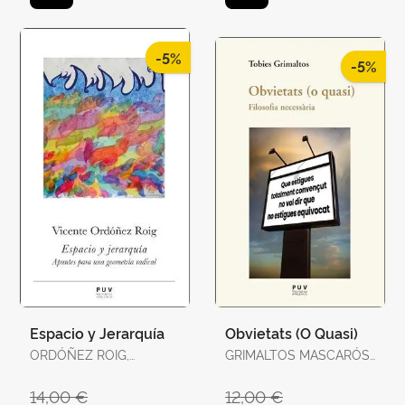
-5%
-5%
Espacio y Jerarquía
Obvietats (O Quasi)
ORDÓÑEZ ROIG,
GRIMALTOS MASCARÓS,
VICENTE
TOBIES
14,00 €
12,00 €