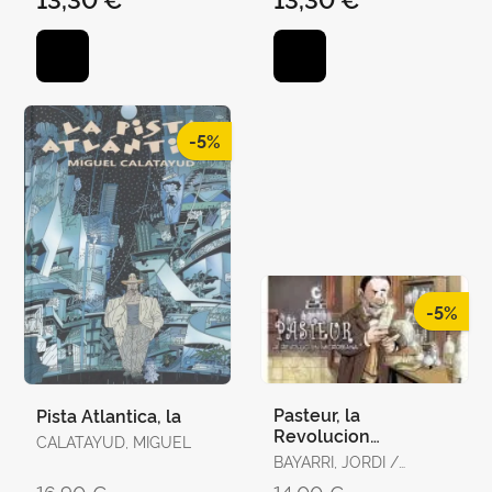
-5%
-5%
Pasteur, la
Pista Atlantica, la
Revolucion
CALATAYUD, MIGUEL
Microbiana
BAYARRI, JORDI /
SEIJAS, DANI
16,90 €
14,00 €