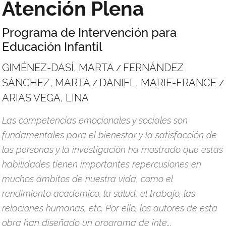
Atención Plena
Programa de Intervención para
Educación Infantil
GIMÉNEZ-DASÍ, MARTA
FERNÁNDEZ
/
SÁNCHEZ, MARTA
DANIEL, MARIE-FRANCE
/
/
ARIAS VEGA, LINA
Las competencias emocionales y sociales son
fundamentales para el bienestar y la satisfacción de
las personas y la investigación ha mostrado que estas
habilidades tienen importantes repercusiones en
muchos ámbitos de nuestra vida, como el
rendimiento académico, la salud, el trabajo, las
relaciones humanas, etc. Por ello, los autores de esta
obra han diseñado un programa de inte...