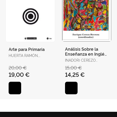
Análisis Sobre la
Arte para Primaria
Enseñanza en Inglés
HUERTA RAMÓN,
en la Comunitat
RICARD
INADOR) CEREZO
Valenciana Desde la
HERRERO, ENRIQUE
20,00 €
15,00 €
Perspe
(COORD
19,00 €
14,25 €