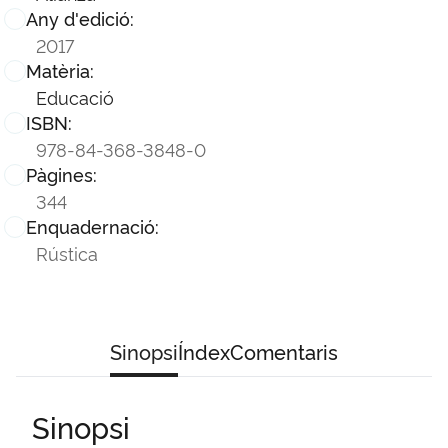
Any d'edició:
2017
Matèria:
Educació
ISBN:
978-84-368-3848-0
Pàgines:
344
Enquadernació:
Rústica
Sinopsi
Índex
Comentaris
Sinopsi