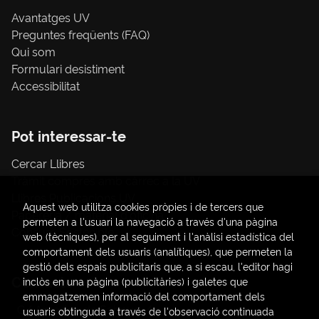
Avantatges UV
Preguntes freqüents (FAQ)
Qui som
Formulari desistiment
Accessibilitat
Pot interessar-te
Cercar Llibres
Tràmit compres amb càrrec a la UV
Llibres Publicacions UV
Aquest web utilitza cookies pròpies i de tercers que
Papereria / material d'oficina
permeten a l'usuari la navegació a través d'una pàgina
Consum Sostenible
web (tècniques), per al seguiment i l'anàlisi estadística del
comportament dels usuaris (analítiques), que permeten la
gestió dels espais publicitaris que, a si escau, l'editor hagi
Contacte
inclòs en una pàgina (publicitàries) i galetes que
emmagatzemen informació del comportament dels
C/ Amadeo de Saboya, 4
usuaris obtinguda a través de l'observació continuada