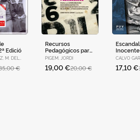
de
Recursos
Escandali
2ª Edició
Pedagógicos para
Inocente
la Intervención
Z, M. DEL
PIGEM, JORDI
CALVO GAR
Socioeducativa en
LEONARDO
19,00 €
17,10 €
35,00 €
20,00 €
LANCA
Contextos
JOSÉ / ALCANTUD
DÍAZ, MARÍ
Intercultu