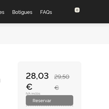
0
es
Botigues
FAQs
28,03
n
29,50
€
€
IVA inclós
Reservar