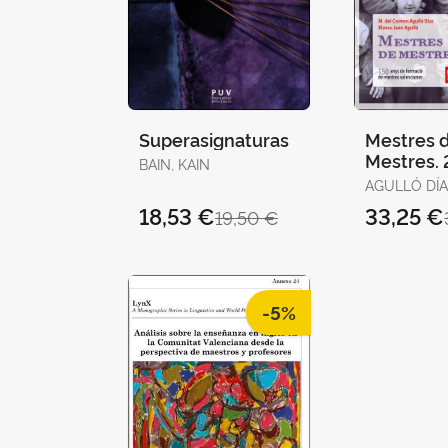
Superasignaturas
Mestres 
Mestres. 
BAIN, KAIN
AGULLÓ DÍA
CARMEN / JUAN
18,53 €
33,25 €
19,50 €
AGULLÓ, B
-5%