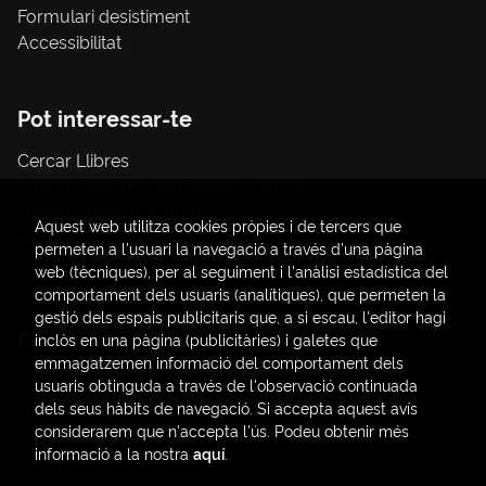
Formulari desistiment
Accessibilitat
Pot interessar-te
Cercar Llibres
Tràmit compres amb càrrec a la UV
Llibres Publicacions UV
Aquest web utilitza cookies pròpies i de tercers que
Papereria / material d'oficina
permeten a l'usuari la navegació a través d'una pàgina
Consum Sostenible
web (tècniques), per al seguiment i l'anàlisi estadística del
comportament dels usuaris (analítiques), que permeten la
gestió dels espais publicitaris que, a si escau, l'editor hagi
Contacte
inclòs en una pàgina (publicitàries) i galetes que
emmagatzemen informació del comportament dels
C/ Amadeo de Saboya, 4
usuaris obtinguda a través de l'observació continuada
(+34) 963828968
dels seus hàbits de navegació. Si accepta aquest avís
considerarem que n'accepta l'ús. Podeu obtenir més
latendauv@fundacio.es
informació a la nostra
aquí
.
Formulari de contacte