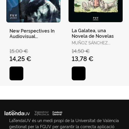
La Galatea, una
New Perspectives In
Novela de Novelas
Audiovisual
Translation
MUÑOZ SÁNCHEZ,
JUAN RAMÓN
15,00 €
14,50 €
14,25 €
13,78 €
LaTendaUV és un medi propi de la Universitat de València
gestionat per la FGUV per garantir la correcta aplicació