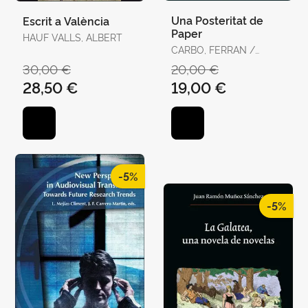
Una Posteritat de
Escrit a València
Paper
HAUF VALLS, ALBERT
CARBO, FERRAN /
FURIO, ANTONI,
30,00 €
20,00 €
GRIMANTOS
28,50 €
19,00 €
-5%
-5%