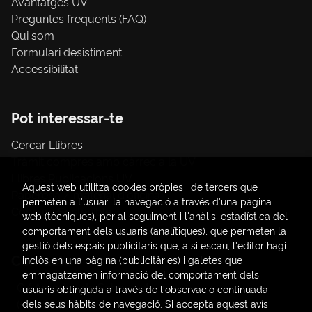
Avantatges UV
Preguntes freqüents (FAQ)
Qui som
Formulari desistiment
Accessibilitat
Pot interessar-te
Cercar Llibres
Tràmit compres amb càrrec a la UV
Llibres Publicacions UV
Aquest web utilitza cookies pròpies i de tercers que
Papereria / material d'oficina
permeten a l'usuari la navegació a través d'una pàgina
Consum Sostenible
web (tècniques), per al seguiment i l'anàlisi estadística del
comportament dels usuaris (analítiques), que permeten la
gestió dels espais publicitaris que, a si escau, l'editor hagi
Contacte
inclòs en una pàgina (publicitàries) i galetes que
emmagatzemen informació del comportament dels
C/ Amadeo de Saboya, 4
usuaris obtinguda a través de l'observació continuada
(+34) 963828968
dels seus hàbits de navegació. Si accepta aquest avís