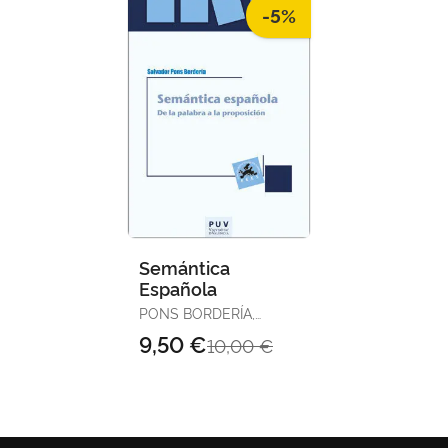
-5%
Semántica
Española
PONS BORDERÍA,
SALVADOR
9,50 €
10,00 €