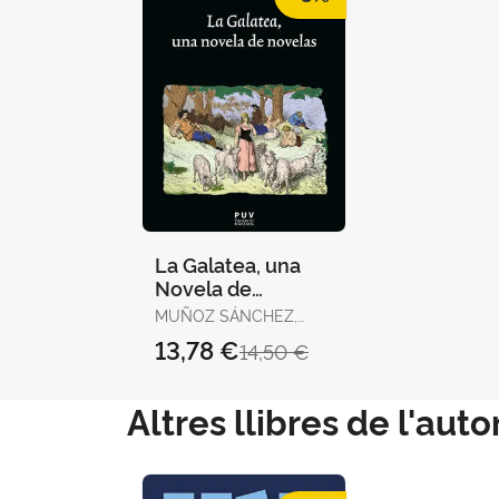
La Galatea, una
Novela de
Novelas
MUÑOZ SÁNCHEZ,
JUAN RAMÓN
13,78 €
14,50 €
Altres llibres de l'auto