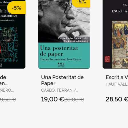
-5%
-5%
 de
Una Posteritat de
Escrit a 
en
Paper
HAUF VALL
ÑERO,
CARBO, FERRAN /
 El
FURIO, ANTONI,
19,00 €
28,50 
19,50 €
20,00 €
GRIMANTOS
acionario