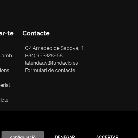
ar-te
Contacte
C/ Amadeo de Saboya, 4
s amb
(+34) 963828968
latendauv@fundacio.es
cions
Formulari de contacte
erial
ible
configuració
DENEGAR
ACCEPTAR