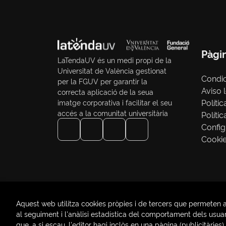
Pàgi
LaTendaUV és un medi propi de la
Universitat de València gestionat
Condi
per la FGUV per garantir la
Aviso 
correcta aplicació de la seua
Polític
imatge corporativa i facilitar el seu
accés a la comunitat universitària
Políti
Config
Cooki
Aquest web utilitza cookies pròpies i de tercers que permeten a
al seguiment i l'anàlisi estadística del comportament dels usuari
que, a si escau, l'editor hagi inclòs en una pàgina (publicità