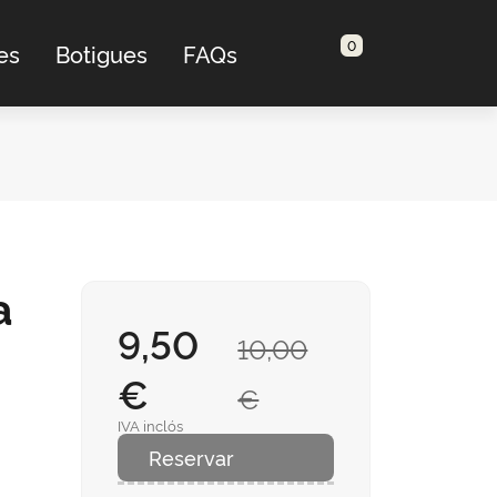
0
es
Botigues
FAQs
a
9,50
10,00
€
€
IVA inclós
Reservar