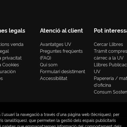
nes legals
Atenció al client
Pot interess
cions venda
Avantatges UV
Cercar Llibres
legal
Preguntes freqüents
Tràmit compre
a privacitat
(FAQ)
càrrec a la UV
ca Cookies
Qui som
Llibres Publica
uración
Formulari desistiment
UV
es
Accessibilitat
Papereria / mat
d'oficina
Consum Sosten
 l'usuari la navegació a través d'una pàgina web (tècniques), per
s (analítiques), que permeten la gestió dels espais publicitaris
ries) i galetes que emmagatzemen informació del comportament dels