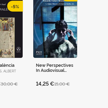
-5%
València
New Perspectives
In Audiovisual
S, ALBERT
Translation
€
14,25 €
30,00 €
15,00 €