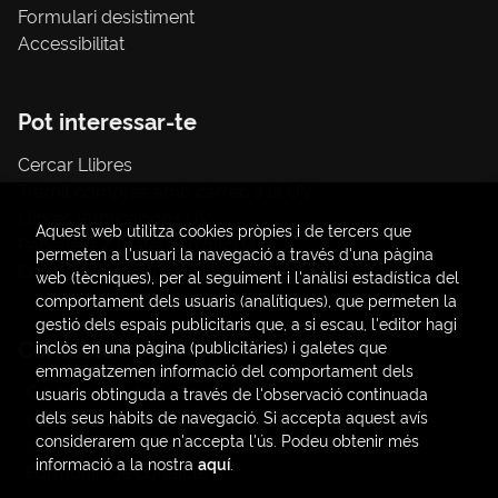
Formulari desistiment
Accessibilitat
Pot interessar-te
Cercar Llibres
Tràmit compres amb càrrec a la UV
Llibres Publicacions UV
Aquest web utilitza cookies pròpies i de tercers que
Papereria / material d'oficina
permeten a l'usuari la navegació a través d'una pàgina
Consum Sostenible
web (tècniques), per al seguiment i l'anàlisi estadística del
comportament dels usuaris (analítiques), que permeten la
gestió dels espais publicitaris que, a si escau, l'editor hagi
Contacte
inclòs en una pàgina (publicitàries) i galetes que
emmagatzemen informació del comportament dels
C/ Amadeo de Saboya, 4
usuaris obtinguda a través de l'observació continuada
(+34) 963828968
dels seus hàbits de navegació. Si accepta aquest avís
considerarem que n'accepta l'ús. Podeu obtenir més
latendauv@fundacio.es
informació a la nostra
aquí
.
Formulari de contacte