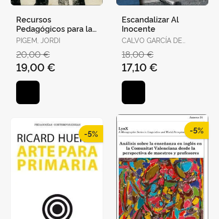
Recursos
Escandalizar Al
Pedagógicos para la
Inocente
Intervención
PIGEM, JORDI
CALVO GARCÍA DE
Socioeducativa en
LEONARDO, JUAN JOSÉ
20,00 €
18,00 €
Contextos Intercultu
/ ALCANTUD DÍAZ,
19,00 €
17,10 €
MARÍA
-5%
-5%