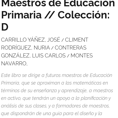
Maestros de Educación
Primaria // Colección:
D
CARRILLO YÁÑEZ, JOSÉ
CLIMENT
/
RODRÍGUEZ, NURIA
CONTRERAS
/
GONZÁLEZ, LUIS CARLOS
MONTES
/
NAVARRO,
Este libro se dirige a futuros maestros de Educación
Primaria, que se aproximan a las matemáticas en
términos de su enseñanza y aprendizaje, a maestros
en activo, que tendrán un apoyo a la planificación y
análisis de sus clases, y a formadores de maestros,
que dispondrán de una guía para el diseño y la