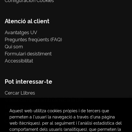
Atenció al client
Avantatges UV
Preguntes freqüents (FAQ)
Qui som
Formulari desistiment
Accessibilitat
Pot interessar-te
Cercar Llibres
Tràmit compres amb càrrec a la UV
Llibres Publicacions UV
Aquest web utilitza cookies pròpies i de tercers que
Papereria / material d'oficina
permeten a l'usuari la navegació a través d'una pàgina
Consum Sostenible
web (tècniques), per al seguiment i l'anàlisi estadística del
comportament dels usuaris (analítiques), que permeten la