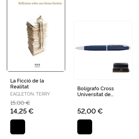
La Ficció de la
Realitat
Bolígrafo Cross
EAGLETON, TERRY
Universitat de
València Calais Azul
15,00 €
Medianoche At0112
14,25 €
52,00 €