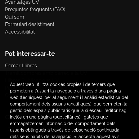
Avantatges UV
Preguntes freqüents (FAQ)
Qui som
Formulari desistiment
Accessibilitat
Pot interessar-te
Cercar Llibres
Tràmit compres amb càrrec a la UV
Llibres Publicacions UV
Aquest web utilitza cookies pròpies i de tercers que
Papereria / material d'oficina
permeten a l'usuari la navegació a través d'una pàgina
Consum Sostenible
web (tècniques), per al seguiment i l'anàlisi estadística del
comportament dels usuaris (analítiques), que permeten la
gestió dels espais publicitaris que, a si escau, l'editor hagi
Contacte
inclòs en una pàgina (publicitàries) i galetes que
emmagatzemen informació del comportament dels
C/ Amadeo de Saboya, 4
usuaris obtinguda a través de l'observació continuada
(+34) 963828968
dels seus hàbits de navegació. Si accepta aquest avís