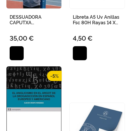
DESSUADORA
Libreta A5 Uv Anillas
CAPUTXA
Fsc 80H Rayas 14 X
CREMALLERA
21Cm - Marino
UNIVERSITAT DE
35,00 €
4,50 €
VALÈNCIA - BLAU - L
-5%