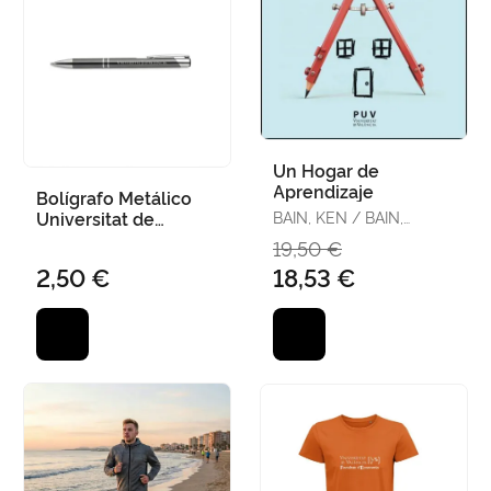
Un Hogar de
Aprendizaje
Bolígrafo Metálico
Universitat de
BAIN, KEN / BAIN,
MARSHA MARSHALL
València Gris
19,50 €
2,50 €
18,53 €