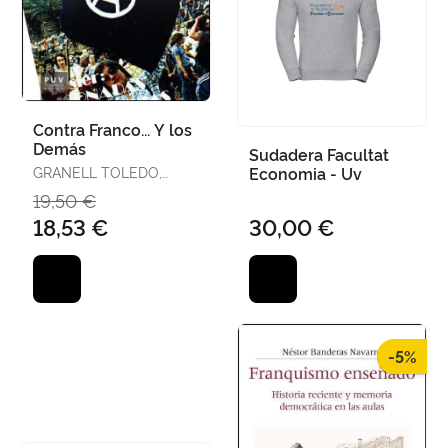
Contra Franco... Y los
Demás
Sudadera Facultat
GRANELL TOLEDO,
Economia - Uv
MÓNICA
19,50 €
18,53 €
30,00 €
-5%