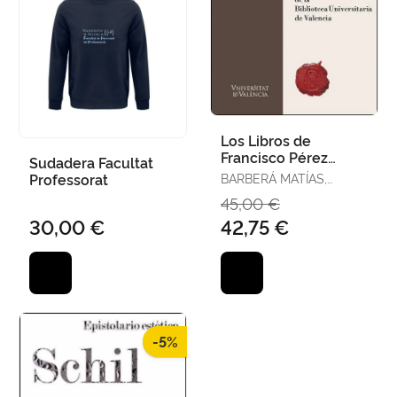
Los Libros de
Francisco Pérez
Sudadera Facultat
Bayer y el Origen de
Professorat
BARBERÁ MATÍAS,
la Biblioteca
BÁRBARA
45,00 €
Universitaria D
30,00 €
42,75 €
-5%