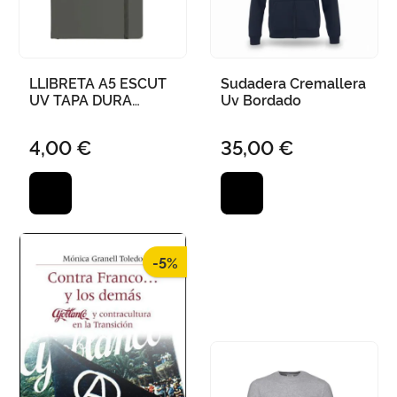
LLIBRETA A5 ESCUT
Sudadera Cremallera
UV TAPA DURA
Uv Bordado
ELÀSTIC 96F LLISA
FSC 14 X 21CM - GRIS
4,00 €
35,00 €
PEDRA
-5%