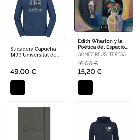
Edith Wharton y la
Poética del Espacio
Sudadera Capucha
(Pod)
1499 Universitat de
GÓMEZ REUS, TERESA
València
16,00 €
49,00 €
15,20 €