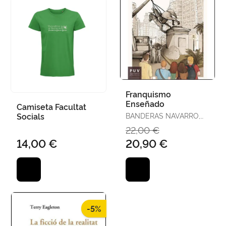
Franquismo
Enseñado
Camiseta Facultat
Socials
BANDERAS NAVARRO,
NESTOR
22,00 €
14,00 €
20,90 €
-5%