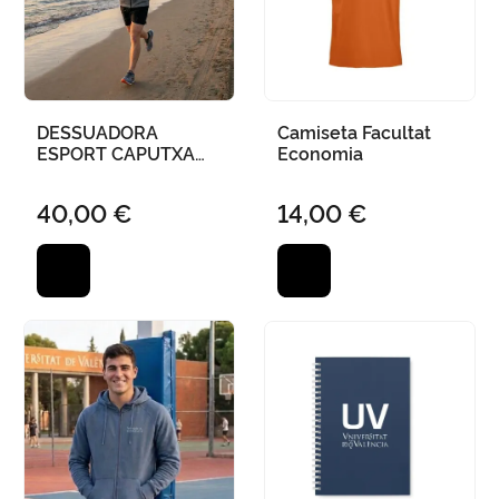
DESSUADORA
Camiseta Facultat
ESPORT CAPUTXA
Economia
CREMALLERA
UNIVERSITAT DE
40,00 €
14,00 €
VALÈNCIA GRIS FOSC
- S