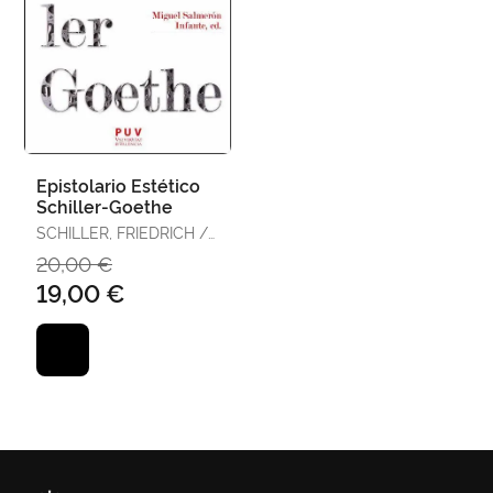
Epistolario Estético
Schiller-Goethe
SCHILLER, FRIEDRICH /
GOETHE, JOHANN
20,00 €
WOLFGANG
19,00 €