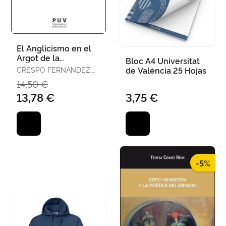
El Anglicismo en el
Argot de la
Bloc A4 Universitat
Drogadicción en
CRESPO FERNÁNDEZ,
de València 25 Hojas
Español Europeo y
ELIECER
14,50 €
Americano
13,78 €
3,75 €
-5%