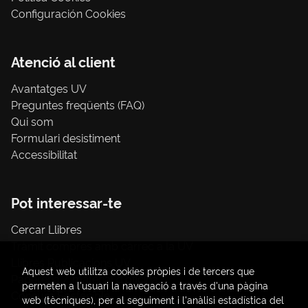
Configuración Cookies
Atenció al client
Avantatges UV
Preguntes freqüents (FAQ)
Qui som
Formulari desistiment
Accessibilitat
Pot interessar-te
Cercar Llibres
Tràmit compres amb càrrec a la UV
Llibres Publicacions UV
Aquest web utilitza cookies pròpies i de tercers que
Papereria / material d'oficina
permeten a l'usuari la navegació a través d'una pàgina
Consum Sostenible
web (tècniques), per al seguiment i l'anàlisi estadística del