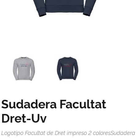
Sudadera Facultat
Dret-Uv
Logotipo Facultat de Dret impreso 2 coloresSudadera