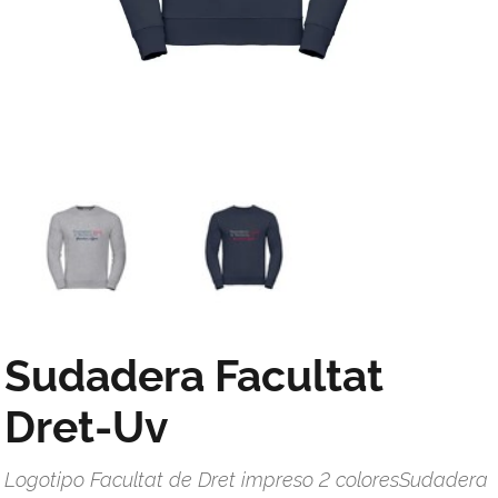
Sudadera Facultat
Dret-Uv
Logotipo Facultat de Dret impreso 2 coloresSudadera