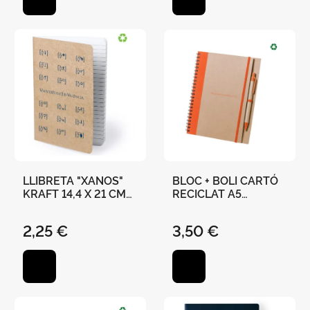
LLIBRETA "XANOS"
BLOC + BOLI CARTÓ
KRAFT 14,4 X 21 CM
RECICLAT A5
ENGRAPADA 60
"UNIVERSITAT DE
FULLES RATLLADES
VALÈNCIA" 21 X 16,5
2,25 €
3,50 €
CM - TARONJA