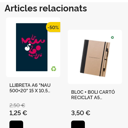
Articles relacionats
-50%
LLIBRETA A6 "NAU
500+20" 15 X 10,5
BLOC + BOLI CARTÓ
CMS 36 PÀGINES
RECICLAT A5
"UNIVERSITAT DE
2,50 €
VALÈNCIA" 21 X 16,5
1,25 €
3,50 €
CM - NEGRE