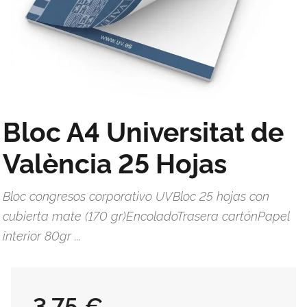
Bloc A4 Universitat de
València 25 Hojas
Bloc congresos corporativo UVBloc 25 hojas con
cubierta mate (170 gr)EncoladoTrasera cartónPapel
interior 80gr ...
3,75 €