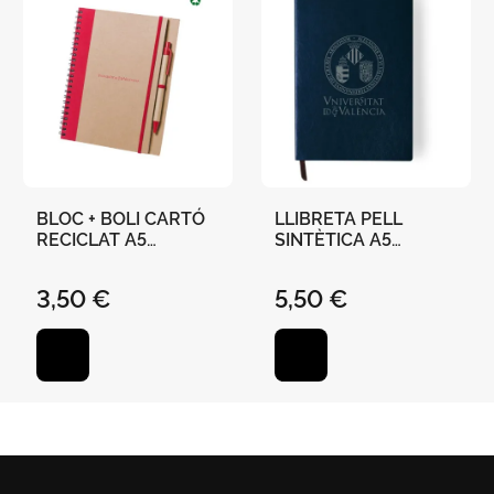
BLOC + BOLI CARTÓ
LLIBRETA PELL
RECICLAT A5
SINTÈTICA A5
"UNIVERSITAT DE
"UNIVERSITAT DE
VALÈNCIA" 21 X 16,5
VALÈNCIA" TAPA
3,50 €
5,50 €
CM - ROIG
BLANA ELÀSTIC
100H RATLLES 14,5 X
21CM MAR