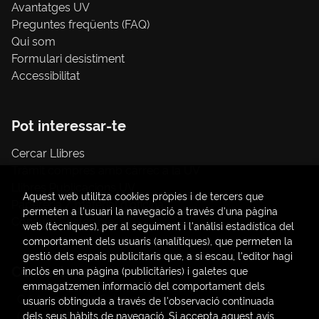
Avantatges UV
Preguntes freqüents (FAQ)
Qui som
Formulari desistiment
Accessibilitat
Pot interessar-te
Cercar Llibres
Tràmit compres amb càrrec a la UV
Llibres Publicacions UV
Aquest web utilitza cookies pròpies i de tercers que
Papereria / material d'oficina
permeten a l'usuari la navegació a través d'una pàgina
Consum Sostenible
web (tècniques), per al seguiment i l'anàlisi estadística del
comportament dels usuaris (analítiques), que permeten la
gestió dels espais publicitaris que, a si escau, l'editor hagi
Contacte
inclòs en una pàgina (publicitàries) i galetes que
emmagatzemen informació del comportament dels
C/ Amadeo de Saboya, 4
usuaris obtinguda a través de l'observació continuada
(+34) 963828968
dels seus hàbits de navegació. Si accepta aquest avís