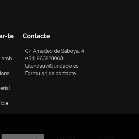
ar-te
Contacte
C/ Amadeo de Saboya, 4
s amb
(+34) 963828968
latendauv@fundacio.es
cions
Formulari de contacte
erial
ible