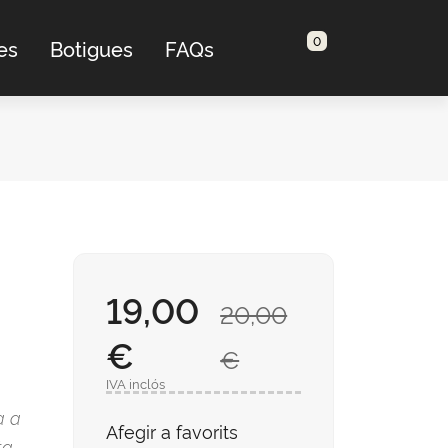
0
es
Botigues
FAQs
19,00
20,00
€
€
IVA inclós
a a
Afegir a favorits
ta