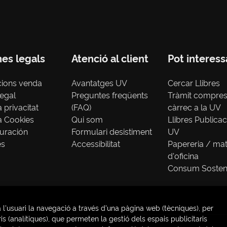
nes legals
Atenció al client
Pot interess
cions venda
Avantatges UV
Cercar Llibres
legal
Preguntes freqüents
Tràmit compre
a privacitat
(FAQ)
càrrec a la UV
ca Cookies
Qui som
Llibres Publica
uración
Formulari desistiment
UV
es
Accessibilitat
Papereria / mat
d'oficina
Consum Sosten
 l'usuari la navegació a través d'una pàgina web (tècniques), per
s (analítiques), que permeten la gestió dels espais publicitaris