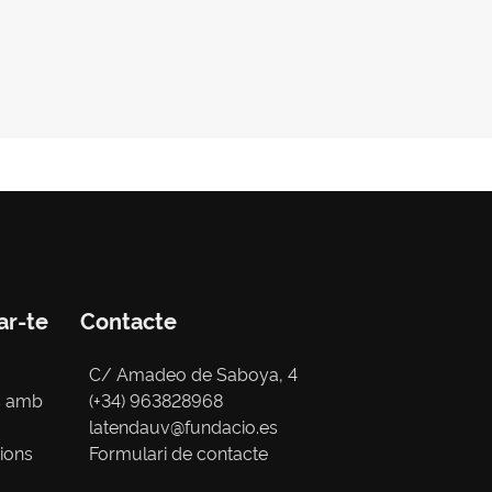
ar-te
Contacte
C/ Amadeo de Saboya, 4
s amb
(+34) 963828968
latendauv@fundacio.es
cions
Formulari de contacte