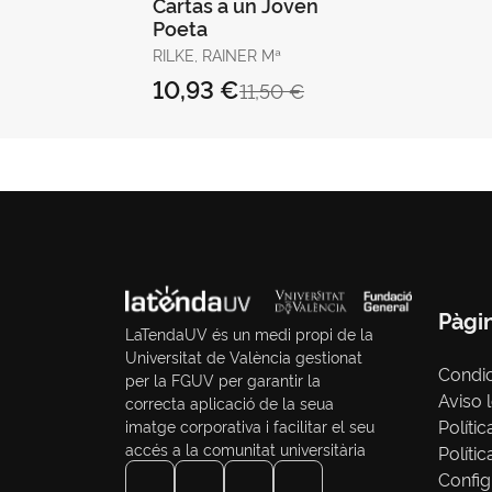
Cartas a un Joven
Poeta
RILKE, RAINER Mª
10,93 €
11,50 €
Pàgi
LaTendaUV és un medi propi de la
Universitat de València gestionat
Condi
per la FGUV per garantir la
Aviso 
correcta aplicació de la seua
Polític
imatge corporativa i facilitar el seu
accés a la comunitat universitària
Políti
Config