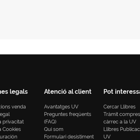
nes legals
Atenció al client
Pot interess
cions venda
Avantatges UV
Cercar Llibres
legal
Preguntes freqüents
Tràmit compre
a privacitat
(FAQ)
càrrec a la UV
ca Cookies
Qui som
Llibres Publica
uración
Formulari desistiment
UV