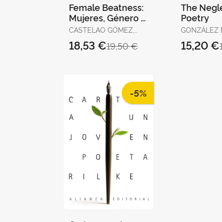
Female Beatness:
The Negl
Mujeres, Género y
Poetry
Poesía en la
CASTELAO GÓMEZ,
GONZÁLEZ 
Generación Beat
ISABEL / CARBAJOSA
MARIA LUIS
18,53 €
15,20 €
19,50 €
PALMERO, NATALIA
-5%