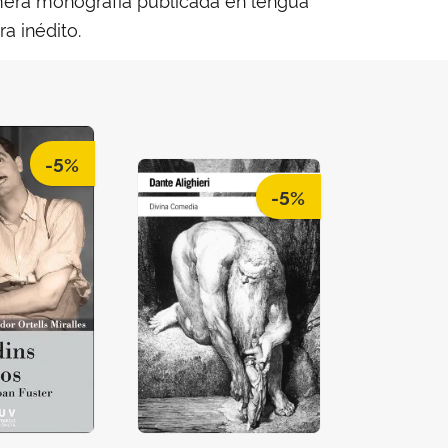
a inédito.
-5%
-5%