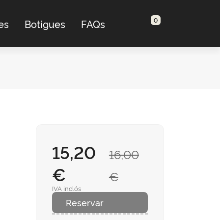
0
es
Botigues
FAQs
15,20
16,00
€
€
IVA inclós
Reservar