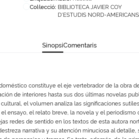
BIBLIOTECA JAVIER COY
Col·lecció:
D'ESTUDIS NORD-AMERICANS
Sinopsi
Comentaris
 doméstico constituye el eje vertebrador de la obra d
ación de interiores hasta sus dos últimas novelas pu
cultural, el volumen analiza las significaciones sutile
l ensayo, el relato breve, la novela y el periodismo 
jas redes de sentido en los textos de esta autora no
destreza narrativa y su atención minuciosa al detalle, 
ón de personajes y tramas. Se trata, además, de la p