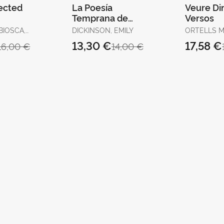
ected
La Poesía
Veure Din
Temprana de
Versos
Emily Dickinson.
BIOSCA,
DICKINSON, EMILY
ORTELLS M
Cuadernillos 9 &
A
SALVADOR
13,30 €
17,58 €
16,00 €
14,00 €
10