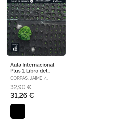
Aula Internacional
Plus 1. Libro del
Alumno
CORPAS, JAIME /
GARCÍA, EVA /
32,90 €
GARMENDIA, AGUSTÍN
31,26 €