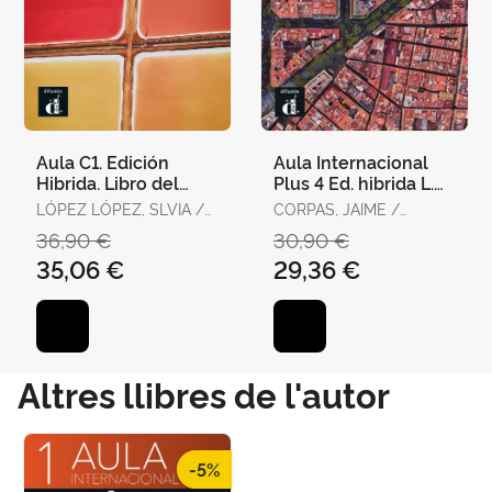
Aula C1. Edición
Aula Internacional
Hibrida. Libro del
Plus 4 Ed. hibrida L.
Alumno
Del Alumno
LÓPEZ LÓPEZ, SLVIA /
CORPAS, JAIME /
MARTÍNEZ LARA, ANA /
GARMENDIA, AGUSTIN /
36,90 €
30,90 €
PASTOR HARO,
SÁNCHEZ, NURIA /
35,06 €
29,36 €
ARANCHA / SÁNCHEZ
SORIANO, CARMEN
CUADRADO, ADOLFO /
SOLER MONTES,
CARLOS / SORIANO
ESCOLAR, CARMEN /
URBÁN PAR
Altres llibres de l'autor
-5%