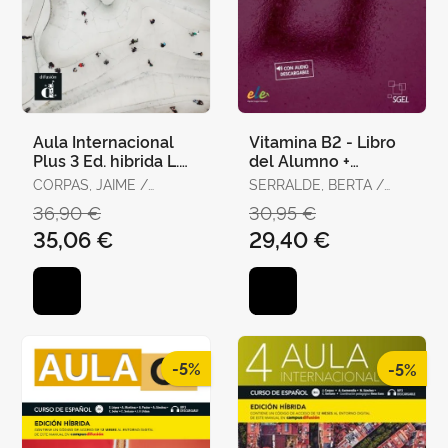
Aula Internacional
Vitamina B2 - Libro
Plus 3 Ed. hibrida L.
del Alumno +
Del Alumno
Licencia Digital
CORPAS, JAIME /
SERRALDE, BERTA /
GARMENDIA, AGUSTIN /
CASAREJOS, EVA /
36,90 €
30,95 €
SORIANO, CARMEN
LÓPEZ, MÓNICA
35,06 €
29,40 €
-5%
-5%