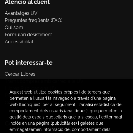
Atenció al client
Avantatges UV
Preguntes freqüents (FAQ)
Qui som
Formulari desistiment
Accessibilitat
Pot interessar-te
Cercar Llibres
Tràmit compres amb càrrec a la UV
Llibres Publicacions UV
Aquest web utilitza cookies pròpies i de tercers que
Papereria / material d'oficina
permeten a l'usuari la navegació a través d'una pàgina
Consum Sostenible
web (tècniques), per al seguiment i l'anàlisi estadística del
comportament dels usuaris (analítiques), que permeten la
gestió dels espais publicitaris que, a si escau, l'editor hagi
Contacte
inclòs en una pàgina (publicitàries) i galetes que
emmagatzemen informació del comportament dels