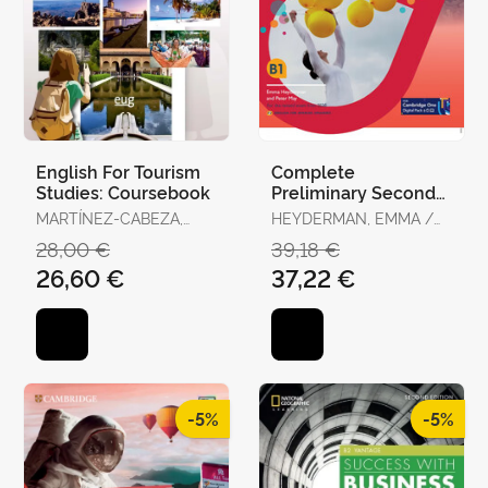
English For Tourism
Complete
Studies: Coursebook
Preliminary Second
Edition English For
MARTÍNEZ-CABEZA,
HEYDERMAN, EMMA /
Spanish Speakers
MIGUEL ANGEL /
MAY, PETER
28,00 €
39,18 €
Student's Book
ESPÍNOLA ROSILLO,
26,60 €
37,22 €
MARÍA DEL CARMEN
-5%
-5%