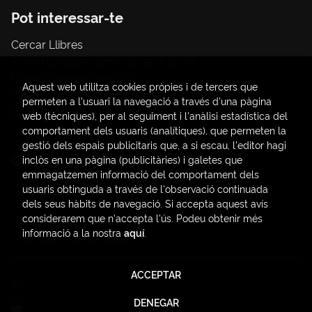
Pot interessar-te
Cercar Llibres
Tràmit compres amb càrrec a la UV
Llibres Publicacions UV
Aquest web utilitza cookies pròpies i de tercers que
Papereria / material d'oficina
permeten a l'usuari la navegació a través d'una pàgina
Consum Sostenible
web (tècniques), per al seguiment i l'anàlisi estadística del
comportament dels usuaris (analítiques), que permeten la
gestió dels espais publicitaris que, a si escau, l'editor hagi
Contacte
inclòs en una pàgina (publicitàries) i galetes que
emmagatzemen informació del comportament dels
C/ Amadeo de Saboya, 4
usuaris obtinguda a través de l'observació continuada
(+34) 963828968
dels seus hàbits de navegació. Si accepta aquest avís
considerarem que n'accepta l'ús. Podeu obtenir més
latendauv@fundacio.es
informació a la nostra
aquí
.
Formulari de contacte
ACCEPTAR
2026 ©
LaTendaUV
. Tots els Drets Reservats |
Trevenque
Group
DENEGAR