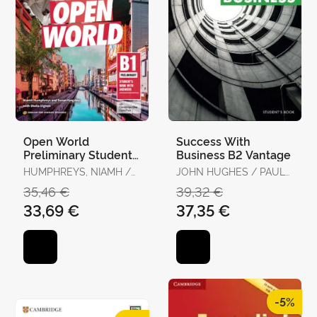
Open World
Success With
Preliminary Student's
Business B2 Vantage
Book With Answers
HUMPHREYS, NIAMH /
JOHN HUGHES / PAUL
With Digital Pack
KINGSLEY, SUSAN /
DUMMETT / MARA
35,46 €
39,32 €
DIGNEN, SHEILA
PEDRETTI / HELEN
33,69 €
37,35 €
STEPHENSON / ROLF
COOK
-5%