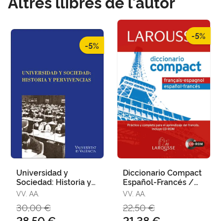
Altres llibres de l'autor
-5%
-5%
Universidad y
Diccionario Compact
Sociedad: Historia y
Español-Francés /
Pervivencias
Français-Espagnol
VV. AA.
VV. AA.
30,00 €
22,50 €
28,50 €
21,38 €