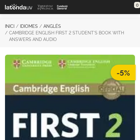
Saltar al contenido principal
0
INICI
IDIOMES
ANGLÉS
CAMBRIDGE ENGLISH FIRST 2 STUDENT'S BOOK WITH
ANSWERS AND AUDIO
-5%