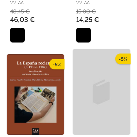
VV. AA.
VV. AA.
48,45 €
15,00 €
46,03 €
14,25 €
-5%
-5%