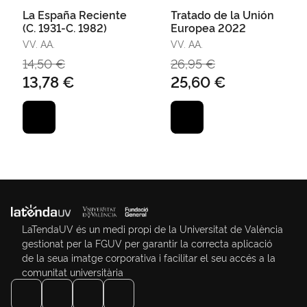
La España Reciente
Tratado de la Unión
(C. 1931-C. 1982)
Europea 2022
VV. AA.
VV. AA.
14,50 €
26,95 €
13,78 €
25,60 €
LaTendaUV és un medi propi de la Universitat de València
gestionat per la FGUV per garantir la correcta aplicació
de la seua imatge corporativa i facilitar el seu accés a la
comunitat universitària